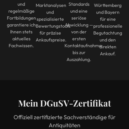
und
Standards
Marktanalysen
Württemberg
regelmäßige
und eine
und
und Bayern
Fortbildungen
seriöse
spezialisierte
für eine
garantiere ich
Abwicklung —
Bewertungstools
professionelle
Ihnen stets
von der
für präzise
Begutachtung
aktuelles
ersten
Ankaufspreise.
und den
Fachwissen.
Kontaktaufnahme
direkten
bis zur
Ankauf.
Auszahlung.
Mein DGuSV-Zertifikat
Offiziell zertifizierte Sachverständige für
Antiquitäten