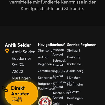
vermittelte mir fundierte Kenntnisse in der
Kunstgeschichte und Stilkunde.
Antik Seider
Navigation
Ankauf
Service Regionen
Münzen-
Startseite
Stuttgart
Antik Seider
Ankauf
Ankauf
Freiburg
Reuderner
Schmuck-
Regionen
Karlsruhe
Str. 74
Ankauf
72622
Zertifizierung
Heidelberg
Luxusuhren-
Ankauf
Nürtingen
Kontaktseite
München
Luxustaschen-
Ratgeber &
Mannheim
Ankauf
Direkt
Fachwissen
Tübingen
Anrufen
Taschenuhren-
Ankauf
+49 178
Reutlingen
4491578
Gold-
Ulm