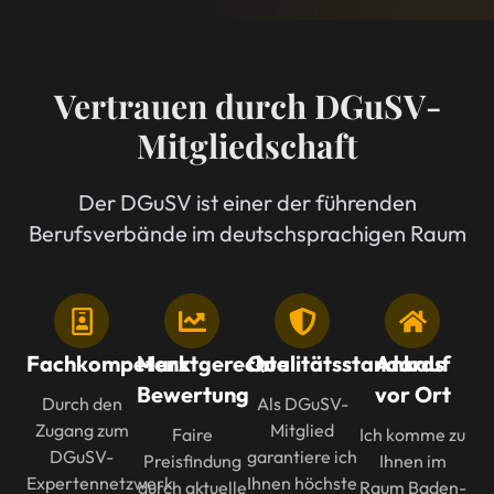
Vertrauen durch DGuSV-
Mitgliedschaft
Der DGuSV ist einer der führenden
Berufsverbände im deutschsprachigen Raum
Fachkompetenz
Marktgerechte
Qualitätsstandards
Ankauf
Bewertung
vor Ort
Durch den
Als DGuSV-
Zugang zum
Mitglied
Faire
Ich komme zu
DGuSV-
garantiere ich
Preisfindung
Ihnen im
Expertennetzwerk
Ihnen höchste
durch aktuelle
Raum Baden-