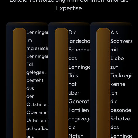
Expertise
Die
Als
Lenningen,
im
landschaftliche
Sachverstä
malerischen
Schönheit
mit
Lenninger
des
Liebe
Tal
Lenninger
zur
gelegen,
Tals
Teckregion
besteht
hat
kenne
aus
über
ich
den
Generationen
die
Ortsteilen
Familien
besondere
Oberlenningen,
angezogen,
Schätze
Unterlenningen,
die
des
Schopfloch
Natur
Lenninger
und