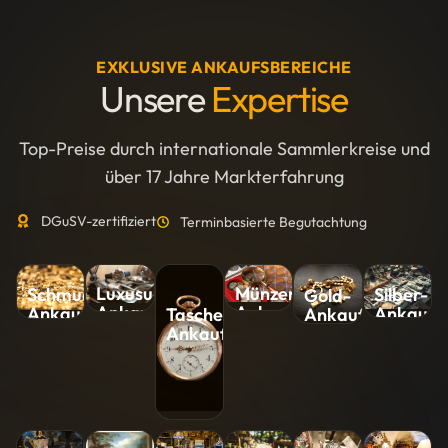
EXKLUSIVE ANKAUFSBEREICHE
Unsere
Expertise
Top-Preise durch internationale Sammlerkreise und
über 17 Jahre Markterfahrung
DGuSV-zertifiziert
Terminbasierte Begutachtung
Luxusuhren-
Münzen-
Silber-
Schmuck-
Gold-
Ankauf
Ankauf
Ankauf
Ankauf
Ankauf
Taschenuhren-
Ankauf