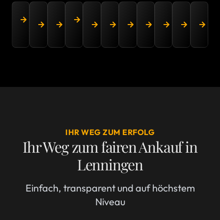
Erbschaftsverwertung
Professioneller
Seriöser
Kunstsammlungen
Exklusiver
Exklusiver
Würdevoller
Exklusiver
Schmuckanka
Silber
Ex
Lenningen
Gemäldeankauf
Goldankauf:
Lenningen
Luxusuhrenankauf
Ankauf
Nachlassankauf
Porzellanankauf
durch
verkauf
K
Lenningen
Lenningen
Lenningen
Lenningen
Lenningen
Lenningen
Lenningen
Lennin
L
IHR WEG ZUM ERFOLG
Ihr Weg zum fairen Ankauf in
Lenningen
Einfach, transparent und auf höchstem
Niveau