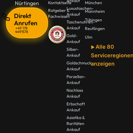
Ankauf
Nürtingen
Kontaktseite
München
Luxustaschen-
Ratgeber &
Mannheim
Ankauf
Direkt
Fachwissen
Tübingen
Anrufen
Taschenuhren-
Ankauf
+49 178
Reutlingen
4491578
Gold-
Ulm
Ankauf
Alle 80
Silber-
Serviceregione
Ankauf
Goldschmuck
anzeigen
Ankauf
Porzellan-
Ankauf
Nachlass
Ankauf
Erbschaft
Ankauf
Asiatika &
Raritäten
Ankauf