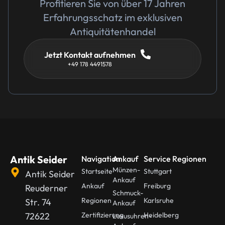
Profitieren Sie von über 17 Jahren
Erfahrungsschatz im exklusiven
Antiquitätenhandel
Jetzt Kontakt aufnehmen
+49 178 4491578
Antik Seider
Navigation
Ankauf
Service Regionen
Münzen-
Startseite
Stuttgart
Antik Seider
Ankauf
Ankauf
Freiburg
Reuderner
Schmuck-
Regionen
Karlsruhe
Str. 74
Ankauf
72622
Zertifizierung
Heidelberg
Luxusuhren-