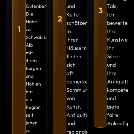
und
Tals.
Gutenberg.
3
Die
Kultur
Ich
2
Nähe
schätzen.
bewerte
1
zur
In
Ihre
Schwäbischen
ihren
Kunstwerk
Alb
Häusern
Ihr
mit
finden
Silber
ihren
sich
und
Burgen
oft
Ihre
und
bemerkenswerte
Antiquität
Höhlen
Sammlungen
kompetent
hat
von
und
die
Kunst,
biete
Region
Antiquitäten
faire
seit
jeher
und
Ankaufspre
zu
regionalen