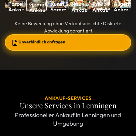
Kunst &
Allgemei
Porzellan-
Nachlass-
Erbschaft-
Gemälde-
Sammlungen-
Ankauf
Ankauf
Ankauf
Ankauf
Ankauf
Ankauf
Keine Bewertung ohne Verkaufsabsicht • Diskrete
Abwicklung garantiert
Unverbindlich anfragen
ANKAUF-SERVICES
Unsere Services in
Lenningen
Professioneller Ankauf in Lenningen und
Umgebung