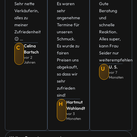
Sehr nette
Es waren
Gute
Verkäuferin,
sehr
Beratung
alles zu
angenehme
und
meiner
Termine für
schnelle
Zufriedenheit
unseren
Reaktion.
😊 …
Schmuck.
Alles super,
Celina
Es wurde zu
kann Frau
C
Bartsch
fairen
Seider nur
vor 2
Preisen uns
weiterempfehlen
Jahren
abgekauft,
U. S.
U
vor 7
so dass wir
Monaten
sehr
zufrieden
sind!
Hartmut
H
Wahlandt
vor 3
Monaten