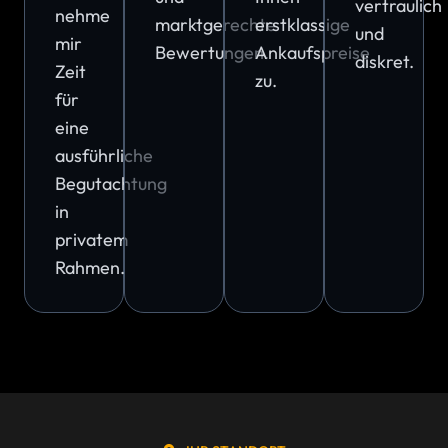
vertraulich
nehme
marktgerechte
erstklassige
und
mir
Bewertungen.
Ankaufspreise
diskret.
Zeit
zu.
für
eine
ausführliche
Begutachtung
in
privatem
Rahmen.