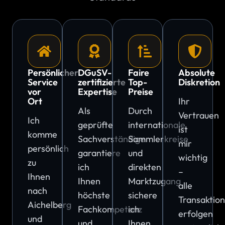
Persönlicher
DGuSV-
Faire
Absolute
Service
zertifizierte
Top-
Diskretion
vor
Expertise
Preise
Ort
Ihr
Als
Durch
Vertrauen
Ich
geprüfte
internationale
ist
komme
Sachverständige
Sammlerkreise
mir
persönlich
garantiere
und
wichtig
zu
ich
direkten
–
Ihnen
Ihnen
Marktzugang
alle
nach
höchste
sichere
Transaktio
Aichelberg
Fachkompetenz
ich
erfolgen
und
und
Ihnen