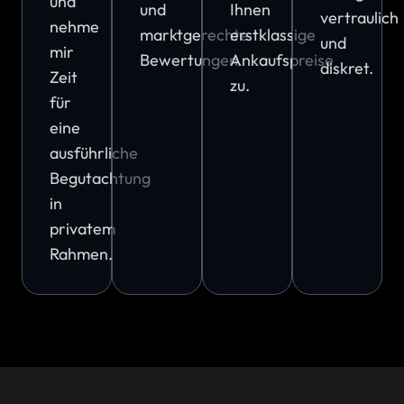
und
und
Ihnen
vertraulich
nehme
marktgerechte
erstklassige
und
mir
Bewertungen.
Ankaufspreise
diskret.
Zeit
zu.
für
eine
ausführliche
Begutachtung
in
privatem
Rahmen.