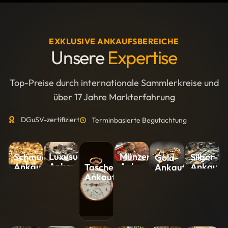
EXKLUSIVE ANKAUFSBEREICHE
Unsere
Expertise
Top-Preise durch internationale Sammlerkreise und
über 17 Jahre Markterfahrung
DGuSV-zertifiziert
Terminbasierte Begutachtung
Luxusuhren-
Münzen-
Silber-
Schmuck-
Gold-
Ankauf
Ankauf
Ankauf
Ankauf
Ankauf
Taschenuhren-
Ankauf