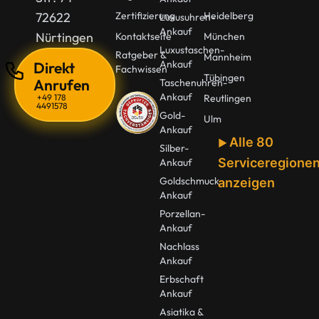
72622
Zertifizierung
Heidelberg
Luxusuhren-
Ankauf
Nürtingen
Kontaktseite
München
Luxustaschen-
Ratgeber &
Mannheim
Ankauf
Direkt
Fachwissen
Tübingen
Anrufen
Taschenuhren-
Ankauf
+49 178
Reutlingen
4491578
Gold-
Ulm
Ankauf
Alle 80
Silber-
Serviceregione
Ankauf
Goldschmuck
anzeigen
Ankauf
Porzellan-
Ankauf
Nachlass
Ankauf
Erbschaft
Ankauf
Asiatika &