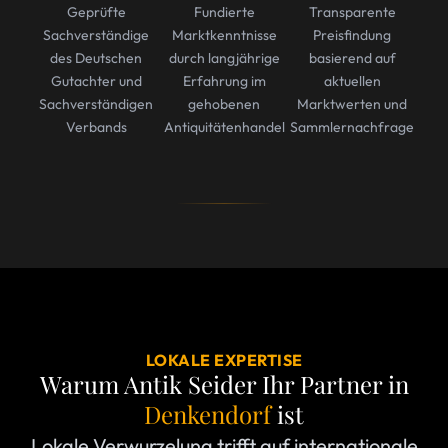
Geprüfte
Fundierte
Transparente
Sachverständige
Marktkenntnisse
Preisfindung
des Deutschen
durch langjährige
basierend auf
Gutachter und
Erfahrung im
aktuellen
Sachverständigen
gehobenen
Marktwerten und
Verbands
Antiquitätenhandel
Sammlernachfrage
LOKALE EXPERTISE
Warum Antik Seider Ihr Partner in
Denkendorf
ist
Lokale Verwurzelung trifft auf internationale