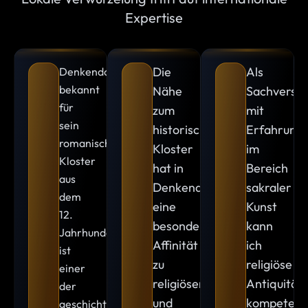
Expertise
Die
Als
Denkendorf,
bekannt
Nähe
Sachverstä
für
zum
mit
sein
historischen
Erfahrung
romanisches
Kloster
im
Kloster
hat in
Bereich
aus
Denkendorf
sakraler
dem
eine
Kunst
12.
besondere
kann
Jahrhundert,
Affinität
ich
ist
zu
religiöse
einer
religiöser
Antiquität
der
und
kompetent
geschichtsträchtigsten