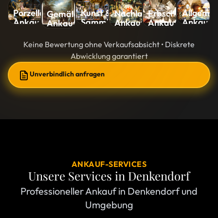
Kunst &
Allgemei
Porzellan-
Nachlass-
Erbschaft-
Gemälde-
Sammlungen-
Ankauf
Ankauf
Ankauf
Ankauf
Ankauf
Ankauf
Keine Bewertung ohne Verkaufsabsicht • Diskrete
Abwicklung garantiert
Unverbindlich anfragen
ANKAUF-SERVICES
Unsere Services in
Denkendorf
Professioneller Ankauf in Denkendorf und
Umgebung