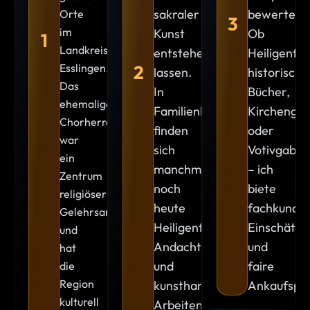
sakraler
bewerten.
Orte
3
im
Kunst
Ob
1
Landkreis
entstehen
Heiligenfig
Esslingen.
2
lassen.
historische
Das
In
Bücher,
ehemalige
Familienbesitz
Kirchenger
Chorherrenstift
finden
oder
war
sich
Votivgabe
ein
manchmal
– ich
Zentrum
noch
biete
religiöser
heute
fachkundig
Gelehrsamkeit
Heiligenfiguren,
Einschätz
und
Andachtsbilder
und
hat
und
faire
die
Region
kunsthandwerkliche
Ankaufspre
kulturell
Arbeiten