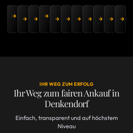
Erbschaftsverwertung
Professioneller
Seriöser
Kunstsammlungen
Exklusiver
Exklusiver
Würdevoller
Exklusiver
Schmuckanka
Silber
Ex
Denkendorf
Gemäldeankauf
Goldankauf:
Denkendorf
Luxusuhrenankauf
Ankauf
Nachlassankauf
Porzellanankauf
durch
verkauf
K
Denkendorf
Denkendorf
Denkendorf
Denkendorf
Denkendorf
Denkendorf
Denkendorf
Denken
D
IHR WEG ZUM ERFOLG
Ihr Weg zum fairen Ankauf in
Denkendorf
Einfach, transparent und auf höchstem
Niveau