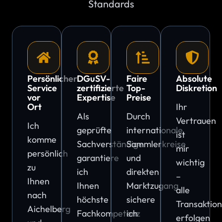
Standards
Persönlicher
DGuSV-
Faire
Absolute
Service
zertifizierte
Top-
Diskretion
vor
Expertise
Preise
Ort
Ihr
Als
Durch
Vertrauen
Ich
geprüfte
internationale
ist
komme
Sachverständige
Sammlerkreise
mir
persönlich
garantiere
und
wichtig
zu
ich
direkten
–
Ihnen
Ihnen
Marktzugang
alle
nach
höchste
sichere
Transaktio
Aichelberg
Fachkompetenz
ich
erfolgen