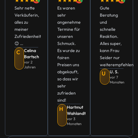
★★★★★
★★★★★
★★★★★
Sehr nette
Es waren
Gute
Verkäuferin,
sehr
Beratung
alles zu
angenehme
und
meiner
Termine für
schnelle
Zufriedenheit
unseren
Reaktion.
😊 …
Schmuck.
Alles super,
Celina
Es wurde zu
kann Frau
C
Bartsch
fairen
Seider nur
vor 2
Preisen uns
weiterempfehlen
Jahren
abgekauft,
U. S.
U
vor 7
so dass wir
Monaten
sehr
zufrieden
sind!
Hartmut
H
Wahlandt
vor 3
Monaten