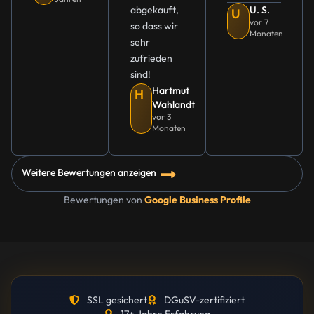
abgekauft,
U. S.
U
vor 7
so dass wir
Monaten
sehr
zufrieden
sind!
Hartmut
H
Wahlandt
vor 3
Monaten
Weitere Bewertungen anzeigen
Bewertungen von
Google Business Profile
SSL gesichert
DGuSV-zertifiziert