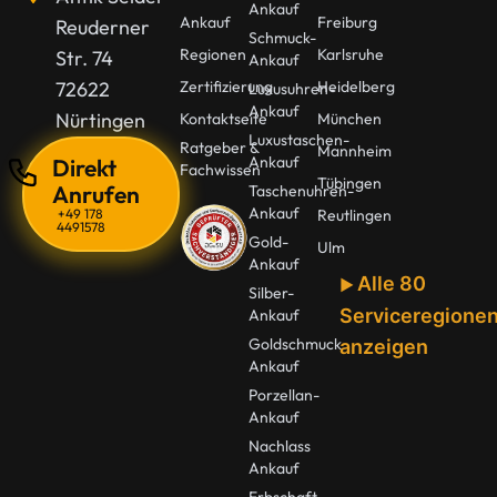
Ankauf
Ankauf
Freiburg
Reuderner
Schmuck-
Regionen
Karlsruhe
Str. 74
Ankauf
72622
Zertifizierung
Heidelberg
Luxusuhren-
Ankauf
Nürtingen
Kontaktseite
München
Luxustaschen-
Ratgeber &
Mannheim
Ankauf
Direkt
Fachwissen
Tübingen
Anrufen
Taschenuhren-
Ankauf
+49 178
Reutlingen
4491578
Gold-
Ulm
Ankauf
Alle 80
Silber-
Serviceregione
Ankauf
Goldschmuck
anzeigen
Ankauf
Porzellan-
Ankauf
Nachlass
Ankauf