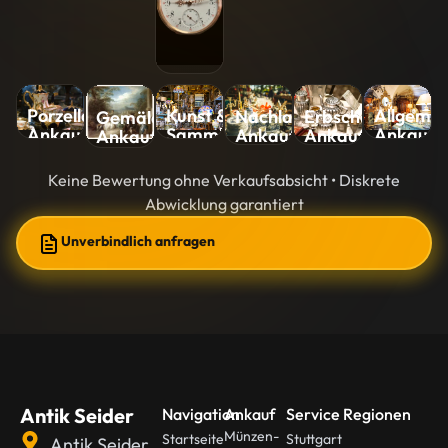
Kunst &
Allgemei
Porzellan-
Nachlass-
Erbschaft-
Gemälde-
Sammlungen-
Ankauf
Ankauf
Ankauf
Ankauf
Ankauf
Ankauf
Keine Bewertung ohne Verkaufsabsicht • Diskrete
Abwicklung garantiert
Unverbindlich anfragen
Antik Seider
Navigation
Ankauf
Service Regionen
Münzen-
Startseite
Stuttgart
Antik Seider