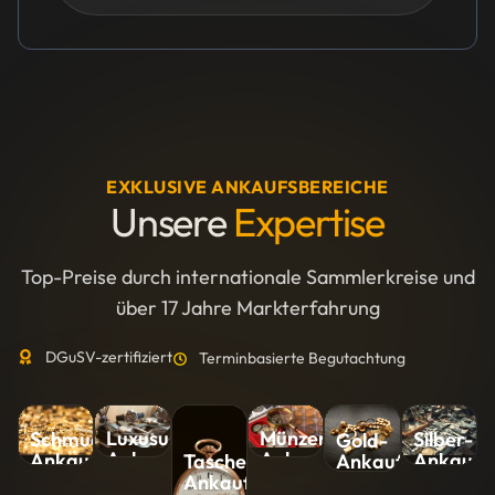
EXKLUSIVE ANKAUFSBEREICHE
Unsere
Expertise
Top-Preise durch internationale Sammlerkreise und
über 17 Jahre Markterfahrung
DGuSV-zertifiziert
Terminbasierte Begutachtung
Luxusuhren-
Münzen-
Silber-
Schmuck-
Gold-
Ankauf
Ankauf
Ankauf
Ankauf
Ankauf
Taschenuhren-
Ankauf