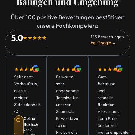
Balingen und Umgebung
Über 100 positive Bewertungen bestätigen
unsere Fachkompetenz
5.0
123 Bewertungen
★★★★★
bei Google →
★★★★★
★★★★★
★★★★★
Sehr nette
Es waren
Gute
Verkäuferin,
sehr
Beratung
alles zu
angenehme
und
meiner
Termine für
schnelle
Zufriedenheit
unseren
Reaktion.
😊 …
Schmuck.
Alles super,
Celina
Es wurde zu
kann Frau
C
Bartsch
fairen
Seider nur
vor 2
Preisen uns
weiterempfehlen
Jahren