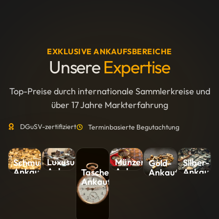
EXKLUSIVE ANKAUFSBEREICHE
Unsere
Expertise
Top-Preise durch internationale Sammlerkreise und
über 17 Jahre Markterfahrung
DGuSV-zertifiziert
Terminbasierte Begutachtung
Luxusuhren-
Münzen-
Silber-
Schmuck-
Gold-
Ankauf
Ankauf
Ankauf
Ankauf
Ankauf
Taschenuhren-
Ankauf