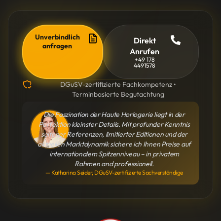
Unverbindlich
Direkt
anfragen
Anrufen
+49 178
4491578
DGuSV-zertifizierte Fachkompetenz •
Terminbasierte Begutachtung
Die Faszination der Haute Horlogerie liegt in der
Perfektion kleinster Details. Mit profunder Kenntnis
seltener Referenzen, limitierter Editionen und der
aktuellen Marktdynamik sichere ich Ihnen Preise auf
internationalem Spitzenniveau – in privatem
Rahmen and professionell.
— Katharina Seider, DGuSV-zertifizierte Sachverständige