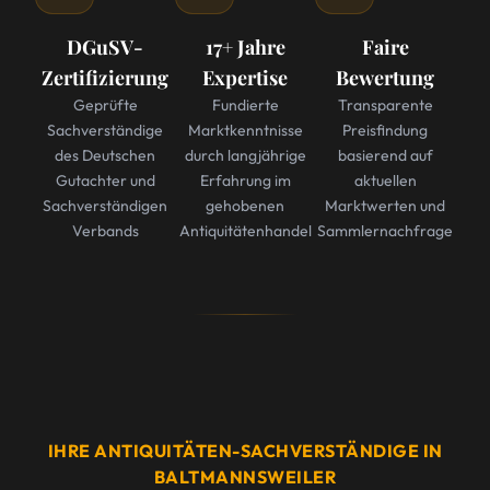
DGuSV-
17+ Jahre
Faire
Zertifizierung
Expertise
Bewertung
Geprüfte
Fundierte
Transparente
Sachverständige
Marktkenntnisse
Preisfindung
des Deutschen
durch langjährige
basierend auf
Gutachter und
Erfahrung im
aktuellen
Sachverständigen
gehobenen
Marktwerten und
Verbands
Antiquitätenhandel
Sammlernachfrage
IHRE ANTIQUITÄTEN-SACHVERSTÄNDIGE IN
BALTMANNSWEILER