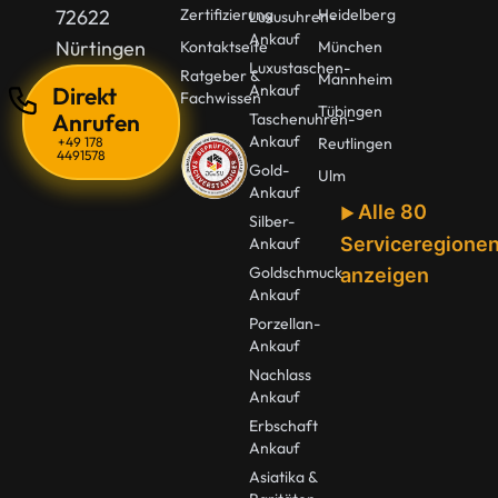
72622
Zertifizierung
Heidelberg
Luxusuhren-
Ankauf
Nürtingen
Kontaktseite
München
Luxustaschen-
Ratgeber &
Mannheim
Ankauf
Direkt
Fachwissen
Tübingen
Anrufen
Taschenuhren-
Ankauf
+49 178
Reutlingen
4491578
Gold-
Ulm
Ankauf
Alle 80
Silber-
Serviceregione
Ankauf
Goldschmuck
anzeigen
Ankauf
Porzellan-
Ankauf
Nachlass
Ankauf
Erbschaft
Ankauf
Asiatika &