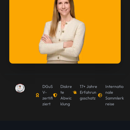
DGuS
Diskre
17+ Jahre
Internatio
V-
te
Erfahrun
nale
zertifi
Abwic
gsschatz
Sammlerk
ziert
klung
reise