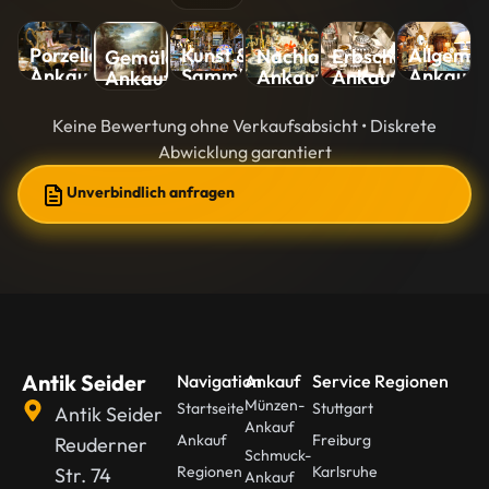
Kunst &
Allgemei
Porzellan-
Nachlass-
Erbschaft-
Gemälde-
Sammlungen-
Ankauf
Ankauf
Ankauf
Ankauf
Ankauf
Ankauf
Keine Bewertung ohne Verkaufsabsicht • Diskrete
Abwicklung garantiert
Unverbindlich anfragen
Antik Seider
Navigation
Ankauf
Service Regionen
Münzen-
Startseite
Stuttgart
Antik Seider
Ankauf
Ankauf
Freiburg
Reuderner
Schmuck-
Regionen
Karlsruhe
Str. 74
Ankauf