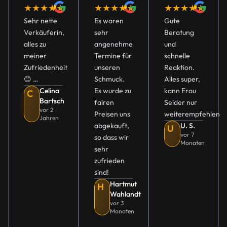
★★★★★
★★★★★
★★★★★
Sehr nette
Es waren
Gute
Verkäuferin,
sehr
Beratung
alles zu
angenehme
und
meiner
Termine für
schnelle
Zufriedenheit
unseren
Reaktion.
😊 …
Schmuck.
Alles super,
Celina
Es wurde zu
kann Frau
C
Bartsch
fairen
Seider nur
vor 2
Preisen uns
weiterempfehlen
Jahren
abgekauft,
U. S.
U
vor 7
so dass wir
Monaten
sehr
zufrieden
sind!
Hartmut
H
Wahlandt
vor 3
Monaten