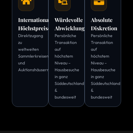
Internationale
Würdevolle
Absolute
Höchstpreise
Abwicklung
Diskretion
Direktzugang
Persönliche
Persönliche
zu
Transaktion
Transaktion
weltweiten
auf
auf
Sammlerkreisen
höchstem
höchstem
und
Niveau –
Niveau –
Auktionshäusern
Hausbesuche
Hausbesuche
in ganz
in ganz
Süddeutschland
Süddeutschland
&
&
bundesweit
bundesweit