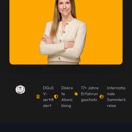
DGuS
Diskre
17+ Jahre
Internatio
V-
te
Erfahrun
nale
zertifi
Abwic
gsschatz
Sammlerk
ziert
klung
reise