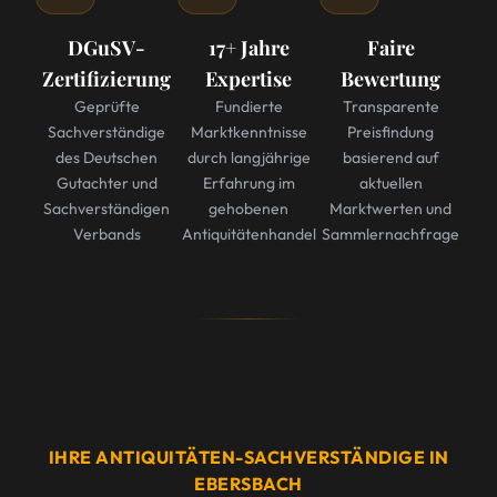
DGuSV-
17+ Jahre
Faire
Zertifizierung
Expertise
Bewertung
Geprüfte
Fundierte
Transparente
Sachverständige
Marktkenntnisse
Preisfindung
des Deutschen
durch langjährige
basierend auf
Gutachter und
Erfahrung im
aktuellen
Sachverständigen
gehobenen
Marktwerten und
Verbands
Antiquitätenhandel
Sammlernachfrage
IHRE ANTIQUITÄTEN-SACHVERSTÄNDIGE IN
EBERSBACH