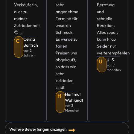
Verkäuferin,
sehr
Beratung
alles zu
angenehme
und
meiner
Termine für
schnelle
Zufriedenheit
unseren
Reaktion.
😊 …
Schmuck.
Alles super,
Celina
Es wurde zu
kann Frau
C
Bartsch
fairen
Seider nur
vor 2
Preisen uns
weiterempfehlen
Jahren
abgekauft,
U. S.
U
vor 7
so dass wir
Monaten
sehr
zufrieden
sind!
Hartmut
H
Wahlandt
vor 3
Monaten
Weitere Bewertungen anzeigen