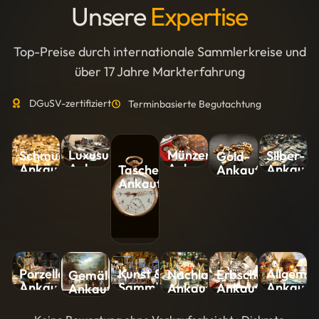
Unsere
Expertise
Top-Preise durch internationale Sammlerkreise und
über 17 Jahre Markterfahrung
DGuSV-zertifiziert
Terminbasierte Begutachtung
Luxusuhren-
Münzen-
Silber-
Schmuck-
Gold-
Ankauf
Ankauf
Ankauf
Ankauf
Ankauf
Taschenuhren-
Ankauf
Kunst &
Allgemei
Porzellan-
Nachlass-
Erbschaft-
Gemälde-
Sammlungen-
Ankauf
Ankauf
Ankauf
Ankauf
Ankauf
Ankauf