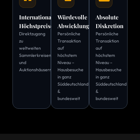
Internationale
Würdevolle
Absolute
Höchstpreise
Abwicklung
Diskretion
Direktzugang
Persönliche
Persönliche
zu
Transaktion
Transaktion
weltweiten
auf
auf
Sammlerkreisen
höchstem
höchstem
und
Niveau –
Niveau –
Auktionshäusern
Hausbesuche
Hausbesuche
in ganz
in ganz
Süddeutschland
Süddeutschland
&
&
bundesweit
bundesweit