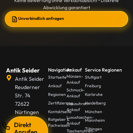
Keine Bewertung ohne Verkaufsabsicht • Diskrete
Abwicklung garantiert
Unverbindlich anfragen
Antik Seider
Navigation
Ankauf
Service Regionen
Münzen-
Startseite
Stuttgart
Antik Seider
Ankauf
Ankauf
Freiburg
Reuderner
Schmuck-
Regionen
Karlsruhe
Str. 74
Ankauf
72622
Zertifizierung
Heidelberg
Luxusuhren-
Ankauf
Nürtingen
Kontaktseite
München
Luxustaschen-
Ratgeber &
Mannheim
Ankauf
Direkt
Fachwissen
Tübingen
Anrufen
Taschenuhren-