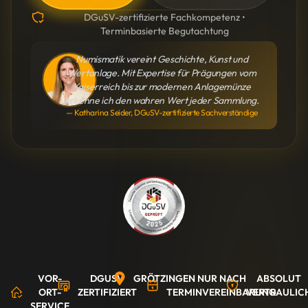
DGuSV-zertifizierte Fachkompetenz •
Terminbasierte Begutachtung
Numismatik vereint Geschichte, Kunst und
Wertanlage. Mit Expertise für Prägungen vom
Kaiserreich bis zur modernen Anlagemünze
erkenne ich den wahren Wert jeder Sammlung.
— Katharina Seider, DGuSV-zertifizierte Sachverständige
VOR-
DGUSV
GRÖTZINGEN
NUR NACH
ABSOLUT
ORT-
ZERTIFIZIERT
TERMINVEREINBARUNG
VERTRAULIC
SERVICE