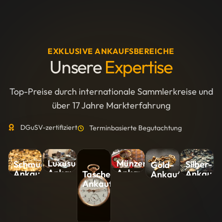
EXKLUSIVE ANKAUFSBEREICHE
Unsere
Expertise
Top-Preise durch internationale Sammlerkreise und
über 17 Jahre Markterfahrung
DGuSV-zertifiziert
Terminbasierte Begutachtung
Luxusuhren-
Münzen-
Silber-
Schmuck-
Gold-
Ankauf
Ankauf
Ankauf
Ankauf
Ankauf
Taschenuhren-
Ankauf