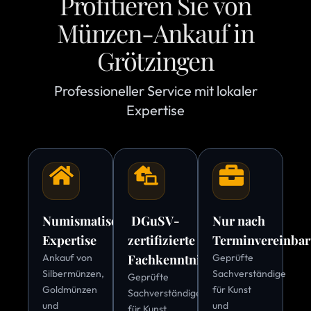
Profitieren Sie von
Münzen-Ankauf in
Grötzingen
Professioneller Service mit lokaler
Expertise
Numismatische
DGuSV-
Nur nach
Expertise
zertifizierte
Terminvereinba
Ankauf von
Fachkenntnis
Geprüfte
Silbermünzen,
Sachverständige
Geprüfte
Goldmünzen
für Kunst
Sachverständige
und
und
für Kunst