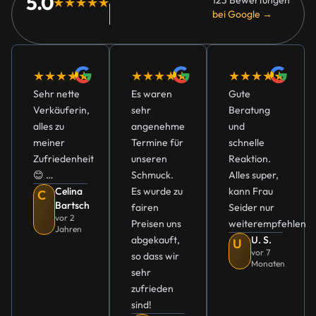
5.0
123 Bewertungen
★★★★★
bei Google →
★★★★★
★★★★★
★★★★★
Sehr nette
Es waren
Gute
Verkäuferin,
sehr
Beratung
alles zu
angenehme
und
meiner
Termine für
schnelle
Zufriedenheit
unseren
Reaktion.
😊 …
Schmuck.
Alles super,
Celina
Es wurde zu
kann Frau
C
Bartsch
fairen
Seider nur
vor 2
Preisen uns
weiterempfehlen
Jahren
abgekauft,
U. S.
U
vor 7
so dass wir
Monaten
sehr
zufrieden
sind!