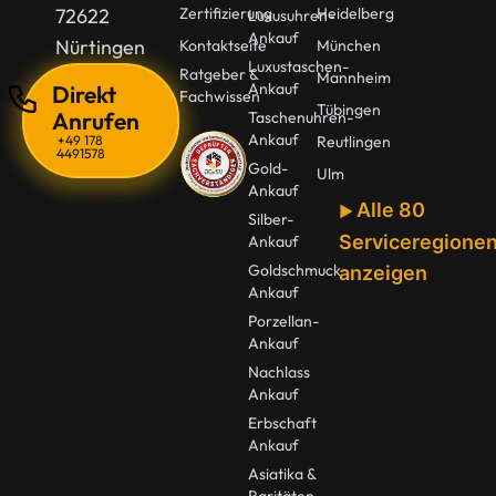
72622
Zertifizierung
Heidelberg
Luxusuhren-
Ankauf
Nürtingen
Kontaktseite
München
Luxustaschen-
Ratgeber &
Mannheim
Ankauf
Direkt
Fachwissen
Tübingen
Anrufen
Taschenuhren-
Ankauf
+49 178
Reutlingen
4491578
Gold-
Ulm
Ankauf
Alle 80
Silber-
Serviceregione
Ankauf
Goldschmuck
anzeigen
Ankauf
Porzellan-
Ankauf
Nachlass
Ankauf
Erbschaft
Ankauf
Asiatika &
Raritäten