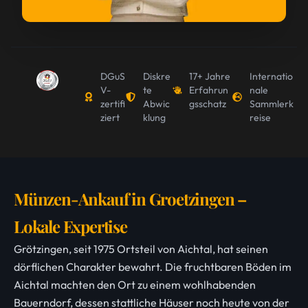
DGuS
Diskre
17+ Jahre
Internatio
V-
te
Erfahrun
nale
zertifi
Abwic
gsschatz
Sammlerk
ziert
klung
reise
Münzen-Ankauf in Groetzingen –
Lokale Expertise
Grötzingen, seit 1975 Ortsteil von Aichtal, hat seinen
dörflichen Charakter bewahrt. Die fruchtbaren Böden im
Aichtal machten den Ort zu einem wohlhabenden
Bauerndorf, dessen stattliche Häuser noch heute von der