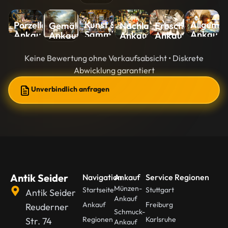
Kunst &
Allgemei
Porzellan-
Nachlass-
Erbschaft-
Gemälde-
Sammlungen-
Ankauf
Ankauf
Ankauf
Ankauf
Ankauf
Ankauf
Keine Bewertung ohne Verkaufsabsicht • Diskrete
Abwicklung garantiert
Unverbindlich anfragen
Antik Seider
Navigation
Ankauf
Service Regionen
Münzen-
Startseite
Stuttgart
Antik Seider
Ankauf
Ankauf
Freiburg
Reuderner
Schmuck-
Regionen
Karlsruhe
Str. 74
Ankauf