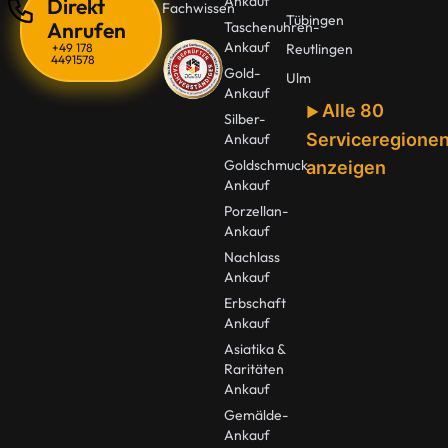
Ankauf
Direkt
Fachwissen
Tübingen
Anrufen
Taschenuhren-
Ankauf
+49 178
Reutlingen
4491578
Gold-
Ulm
Ankauf
Alle 80
Silber-
Serviceregione
Ankauf
Goldschmuck
anzeigen
Ankauf
Porzellan-
Ankauf
Nachlass
Ankauf
Erbschaft
Ankauf
Asiatika &
Raritäten
Ankauf
Gemälde-
Ankauf