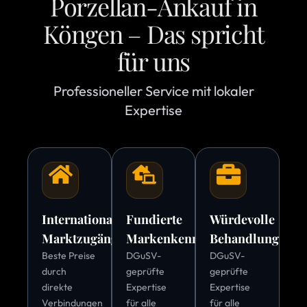
Porzellan-Ankauf in
Köngen – Das spricht
für uns
Professioneller Service mit lokaler
Expertise
Internationale
Fundierte
Würdevolle
Marktzugänge
Markenkenntnis
Behandlung
Beste Preise
DGuSV-
DGuSV-
durch
geprüfte
geprüfte
direkte
Expertise
Expertise
Verbindungen
für alle
für alle