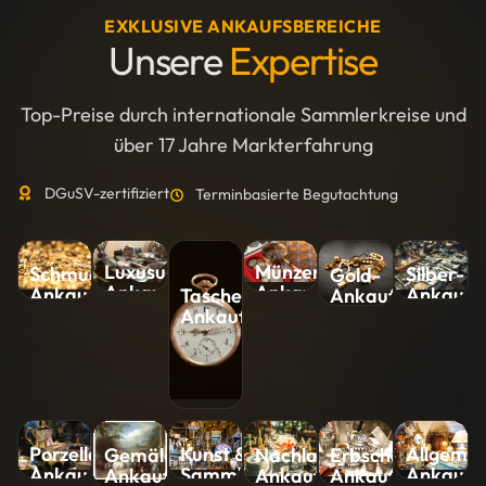
EXKLUSIVE ANKAUFSBEREICHE
Unsere
Expertise
Top-Preise durch internationale Sammlerkreise und
über 17 Jahre Markterfahrung
DGuSV-zertifiziert
Terminbasierte Begutachtung
Luxusuhren-
Münzen-
Silber-
Schmuck-
Gold-
Ankauf
Ankauf
Ankauf
Ankauf
Ankauf
Taschenuhren-
Ankauf
Kunst &
Allgemei
Porzellan-
Nachlass-
Erbschaft-
Gemälde-
Sammlungen-
Ankauf
Ankauf
Ankauf
Ankauf
Ankauf