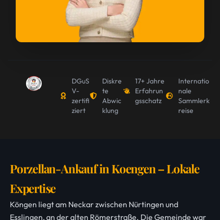
DGuS
Diskre
17+ Jahre
Internatio
V-
te
Erfahrun
nale
zertifi
Abwic
gsschatz
Sammlerk
ziert
klung
reise
Porzellan-Ankauf in Koengen – Lokale
Expertise
Köngen liegt am Neckar zwischen Nürtingen und
Esslingen, an der alten Römerstraße. Die Gemeinde war