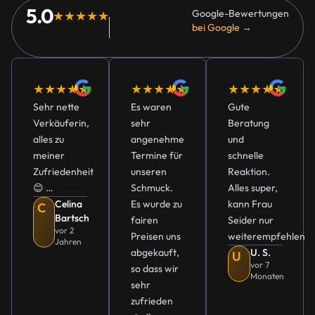
5.0
Google-Bewertungen
★★★★★
bei Google →
★★★★★
★★★★★
★★★★★
Sehr nette
Es waren
Gute
Verkäuferin,
sehr
Beratung
alles zu
angenehme
und
meiner
Termine für
schnelle
Zufriedenheit
unseren
Reaktion.
😊 …
Schmuck.
Alles super,
Celina
Es wurde zu
kann Frau
C
Bartsch
fairen
Seider nur
vor 2
Preisen uns
weiterempfehlen
Jahren
abgekauft,
U. S.
U
vor 7
so dass wir
Monaten
sehr
zufrieden