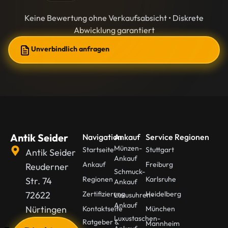
Ankauf
Keine Bewertung ohne Verkaufsabsicht • Diskrete
Abwicklung garantiert
Unverbindlich anfragen
Antik Seider
Navigation
Ankauf
Service Regionen
Münzen-
Startseite
Stuttgart
Antik Seider
Ankauf
Ankauf
Freiburg
Reuderner
Schmuck-
Regionen
Karlsruhe
Str. 74
Ankauf
72622
Zertifizierung
Heidelberg
Luxusuhren-
Ankauf
Nürtingen
Kontaktseite
München
Luxustaschen-
Ratgeber &
Mannheim