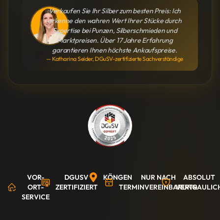
Verkaufen Sie Ihr Silber zum besten Preis: Ich
erkenne den wahren Wert Ihrer Stücke durch
Expertise bei Punzen, Silberschmieden und
Marktpreisen. Über 17 Jahre Erfahrung
garantieren Ihnen höchste Ankaufspreise.
— Katharina Seider, DGuSV-zertifizierte Sachverständige
VOR-
DGUSV
KÖNGEN
NUR NACH
ABSOLUT
ORT-
ZERTIFIZIERT
TERMINVEREINBARUNG
VERTRAULIC
SERVICE