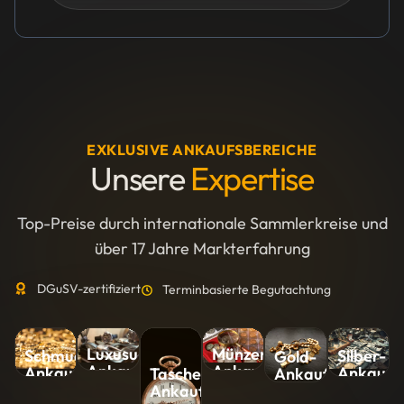
EXKLUSIVE ANKAUFSBEREICHE
Unsere
Expertise
Top-Preise durch internationale Sammlerkreise und
über 17 Jahre Markterfahrung
DGuSV-zertifiziert
Terminbasierte Begutachtung
Luxusuhren-
Münzen-
Silber-
Schmuck-
Gold-
Ankauf
Ankauf
Ankauf
Ankauf
Ankauf
Taschenuhren-
Ankauf