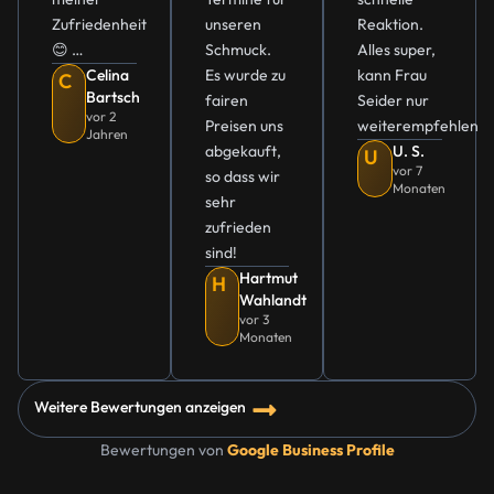
Zufriedenheit
unseren
Reaktion.
😊 …
Schmuck.
Alles super,
Celina
Es wurde zu
kann Frau
C
Bartsch
fairen
Seider nur
vor 2
Preisen uns
weiterempfehlen
Jahren
abgekauft,
U. S.
U
vor 7
so dass wir
Monaten
sehr
zufrieden
sind!
Hartmut
H
Wahlandt
vor 3
Monaten
Weitere Bewertungen anzeigen
Bewertungen von
Google Business Profile