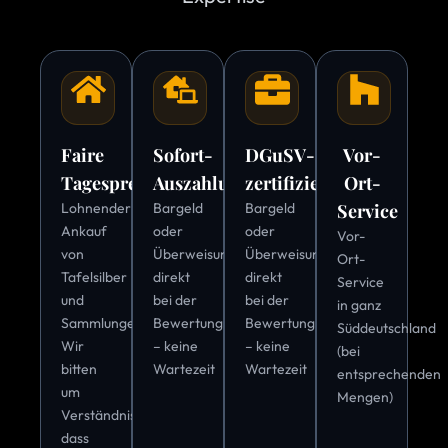
Faire
Sofort-
DGuSV-
Vor-
Tagespreise
Auszahlung
zertifiziert
Ort-
Lohnender
Bargeld
Bargeld
Service
Ankauf
oder
oder
Vor-
von
Überweisung
Überweisung
Ort-
Tafelsilber
direkt
direkt
Service
und
bei der
bei der
in ganz
Sammlungen.
Bewertung
Bewertung
Süddeutschland
Wir
– keine
– keine
(bei
bitten
Wartezeit
Wartezeit
entsprechenden
um
Mengen)
Verständnis,
dass