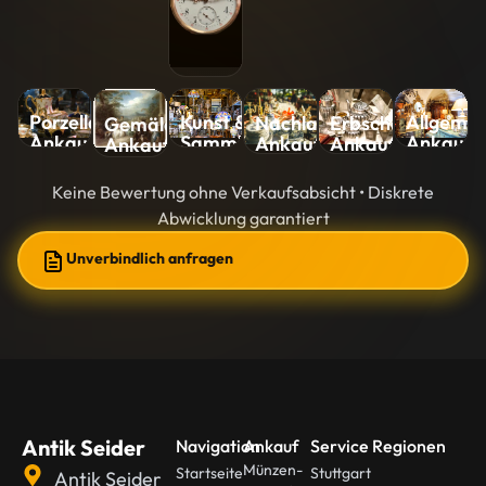
Kunst &
Allgemei
Porzellan-
Nachlass-
Erbschaft-
Gemälde-
Sammlungen-
Ankauf
Ankauf
Ankauf
Ankauf
Ankauf
Ankauf
Keine Bewertung ohne Verkaufsabsicht • Diskrete
Abwicklung garantiert
Unverbindlich anfragen
Antik Seider
Navigation
Ankauf
Service Regionen
Münzen-
Startseite
Stuttgart
Antik Seider