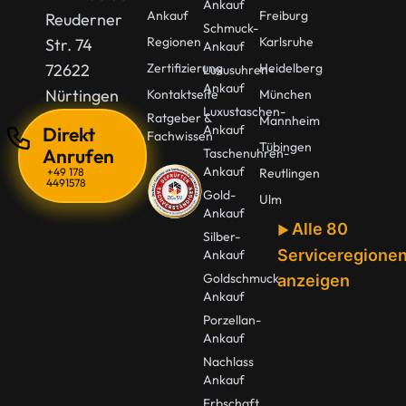
Ankauf
Ankauf
Freiburg
Reuderner
Schmuck-
Regionen
Karlsruhe
Str. 74
Ankauf
72622
Zertifizierung
Heidelberg
Luxusuhren-
Ankauf
Nürtingen
Kontaktseite
München
Luxustaschen-
Ratgeber &
Mannheim
Ankauf
Direkt
Fachwissen
Tübingen
Anrufen
Taschenuhren-
Ankauf
+49 178
Reutlingen
4491578
Gold-
Ulm
Ankauf
Alle 80
Silber-
Serviceregione
Ankauf
Goldschmuck
anzeigen
Ankauf
Porzellan-
Ankauf
Nachlass
Ankauf
Erbschaft