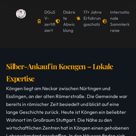
DGuS
Diskre
17+ Jahre
Internatio
V-
te
Erfahrun
nale
zertifi
Abwic
gsschatz
Sammlerk
ziert
klung
reise
Silber-Ankauf in Koengen – Lokale
Expertise
Köngen liegt am Neckar zwischen Nürtingen und
Esslingen, an der alten Römerstraße. Die Gemeinde war
bereits in römischer Zeit besiedelt und blickt auf eine
lange Geschichte zurück. Heute ist Köngen ein beliebter
Wohnort im Großraum Stuttgart. Die Nähe zu den
wirtschaftlichen Zentren hat in Köngen einen gehobenen
Lebensstandard geschaffen. In den Häusern finden sich