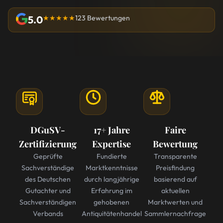
5.0
★★★★★
123 Bewertungen
DGuSV-
17+ Jahre
Faire
Zertifizierung
Expertise
Bewertung
Geprüfte
Fundierte
Transparente
Sachverständige
Marktkenntnisse
Preisfindung
des Deutschen
durch langjährige
basierend auf
Gutachter und
Erfahrung im
aktuellen
Sachverständigen
gehobenen
Marktwerten und
Verbands
Antiquitätenhandel
Sammlernachfrage