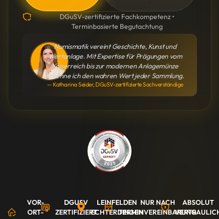
DGuSV-zertifizierte Fachkompetenz •
Terminbasierte Begutachtung
Numismatik vereint Geschichte, Kunst und
Wertanlage. Mit Expertise für Prägungen vom
Kaiserreich bis zur modernen Anlagemünze
erkenne ich den wahren Wert jeder Sammlung.
— Katharina Seider, DGuSV-zertifizierte Sachverständige
VOR-
DGUSV
LEINFELDEN
NUR NACH
ABSOLUT
ORT-
ZERTIFIZIERT
ECHTERDINGEN
TERMINVEREINBARUNG
VERTRAULIC