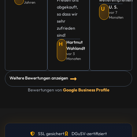
Preisen uns
weiterempfehlen
Jahren
abgekauft,
U. S.
U
vor 7
so dass wir
Monaten
sehr
zufrieden
sind!
Hartmut
H
Wahlandt
vor 3
Monaten
Weitere Bewertungen anzeigen
Bewertungen von
Google Business Profile
SSL gesichert
DGuSV-zertifiziert