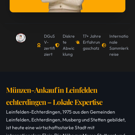
DGuS
Diskre
17+ Jahre
Internatio
V-
te
Erfahrun
nale
zertifi
Abwic
gsschatz
Sammlerk
ziert
klung
reise
Münzen-Ankauf in Leinfelden
echterdingen – Lokale Expertise
Leinfelden-Echterdingen, 1975 aus den Gemeinden
Leinfelden, Echterdingen, Musberg und Stetten gebildet,
ist heute eine wirtschaftsstarke Stadt mit