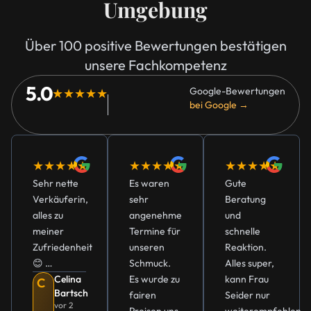
Umgebung
Über 100 positive Bewertungen bestätigen
unsere Fachkompetenz
5.0
Google-Bewertungen
★★★★★
bei Google →
★★★★★
★★★★★
★★★★★
Sehr nette
Es waren
Gute
Verkäuferin,
sehr
Beratung
alles zu
angenehme
und
meiner
Termine für
schnelle
Zufriedenheit
unseren
Reaktion.
😊 …
Schmuck.
Alles super,
Celina
Es wurde zu
kann Frau
C
Bartsch
fairen
Seider nur
vor 2