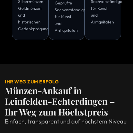
Silbermünzen,
Sachverständige
Geprüfte
Goldmünzen
für Kunst
Sachverständige
und
und
für Kunst
historischen
Antiquitäten
und
Gedenkprägungen
Antiquitäten
IHR WEG ZUM ERFOLG
Münzen-Ankauf in
Leinfelden-Echterdingen –
Ihr Weg zum Höchstpreis
Einfach, transparent und auf höchstem Niveau