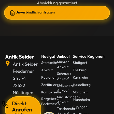
Abwicklung garantiert
Unverbindlich anfragen
Antik Seider
Navigation
Ankauf
Service Regionen
Münzen-
Startseite
Stuttgart
Antik Seider
Ankauf
Ankauf
Freiburg
Reuderner
Schmuck-
Regionen
Karlsruhe
Str. 74
Ankauf
72622
Zertifizierung
Heidelberg
Luxusuhren-
Ankauf
Nürtingen
Kontaktseite
München
Luxustaschen-
Ratgeber &
Mannheim
Ankauf
Direkt
Fachwissen
Tübingen
Anrufen
Taschenuhren-
Ankauf
+49 178