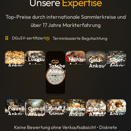
Unsere
Expertise
Top-Preise durch internationale Sammlerkreise und
über 17 Jahre Markterfahrung
DGuSV-zertifiziert
Terminbasierte Begutachtung
Luxusuhren-
Münzen-
Silber-
Schmuck-
Gold-
Ankauf
Ankauf
Ankauf
Ankauf
Ankauf
Taschenuhren-
Ankauf
Kunst &
Allgemei
Porzellan-
Nachlass-
Erbschaft-
Gemälde-
Sammlungen-
Ankauf
Ankauf
Ankauf
Ankauf
Ankauf
Ankauf
Keine Bewertung ohne Verkaufsabsicht • Diskrete