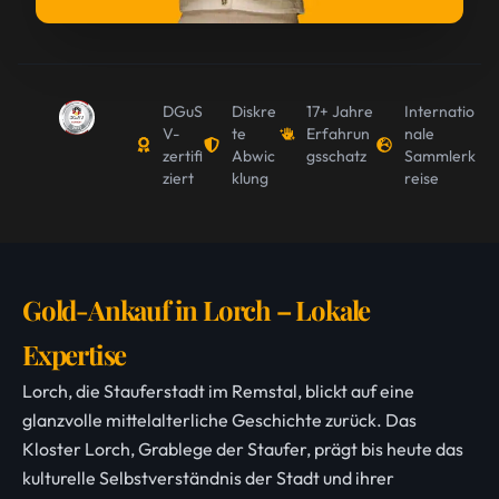
DGuS
Diskre
17+ Jahre
Internatio
V-
te
Erfahrun
nale
zertifi
Abwic
gsschatz
Sammlerk
ziert
klung
reise
Gold-Ankauf in Lorch – Lokale
Expertise
Lorch, die Stauferstadt im Remstal, blickt auf eine
glanzvolle mittelalterliche Geschichte zurück. Das
Kloster Lorch, Grablege der Staufer, prägt bis heute das
kulturelle Selbstverständnis der Stadt und ihrer