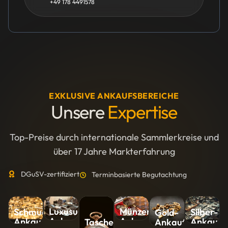
+49 178 4491578
EXKLUSIVE ANKAUFSBEREICHE
Unsere
Expertise
Top-Preise durch internationale Sammlerkreise und
über 17 Jahre Markterfahrung
DGuSV-zertifiziert
Terminbasierte Begutachtung
Luxusuhren-
Münzen-
Silber-
Schmuck-
Gold-
Ankauf
Ankauf
Ankauf
Ankauf
Ankauf
Taschenuhren-