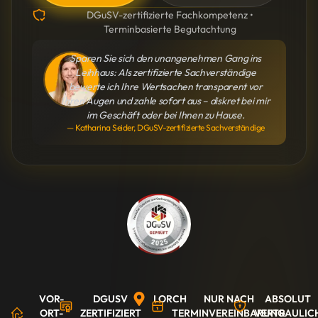
DGuSV-zertifizierte Fachkompetenz •
Terminbasierte Begutachtung
Sparen Sie sich den unangenehmen Gang ins
Leihhaus: Als zertifizierte Sachverständige
bewerte ich Ihre Wertsachen transparent vor
Ihren Augen und zahle sofort aus – diskret bei mir
im Geschäft oder bei Ihnen zu Hause.
— Katharina Seider, DGuSV-zertifizierte Sachverständige
VOR-
DGUSV
LORCH
NUR NACH
ABSOLUT
ORT-
ZERTIFIZIERT
TERMINVEREINBARUNG
VERTRAULIC