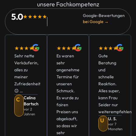
unsere Fachkompetenz
5.0
Google-Bewertungen
★★★★★
bei Google →
★★★★★
★★★★★
★★★★★
Sehr nette
Es waren
Gute
Verkäuferin,
sehr
Beratung
alles zu
angenehme
und
meiner
Termine für
schnelle
Zufriedenheit
unseren
Reaktion.
😊 …
Schmuck.
Alles super,
Celina
Es wurde zu
kann Frau
C
Bartsch
fairen
Seider nur
vor 2
Preisen uns
weiterempfehlen
Jahren
abgekauft,
U. S.
U
vor 7
so dass wir
Monaten
sehr