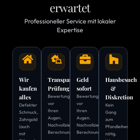
erwartet
Professioneller Service mit lokaler
Expertise
Wir
Transparente
Geld
Hausbesuch
kaufen
Prüfung
sofort
&
alles
Bewertung
Bewertung
Diskretion
vor
vor
Defekter
Kein
Ihren
Ihren
Schmuck,
Gang
Augen.
Augen.
Zahngold
zum
Nachvollziehbare
Nachvollziehbare
(auch
Pfandleiher
Berechnung.
Berechnung.
mit
nötig.