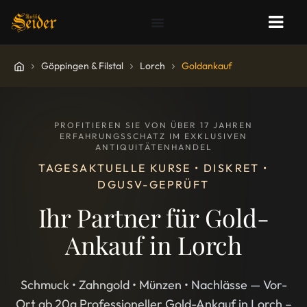
Göppingen & Filstal
Lorch
Goldankauf
PROFITIEREN SIE VON ÜBER 17 JAHREN
ERFAHRUNGSSCHATZ IM EXKLUSIVEN
ANTIQUITÄTENHANDEL
TAGESAKTUELLE KURSE • DISKRET •
DGUSV-GEPRÜFT
Ihr Partner für Gold-
Ankauf in Lorch
Schmuck • Zahngold • Münzen • Nachlässe — Vor-
Ort ab 20g Professioneller Gold-Ankauf in Lorch –