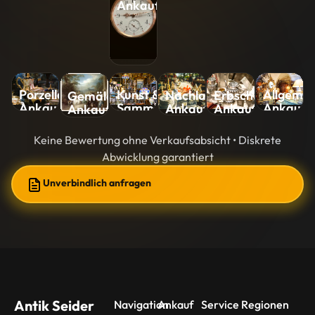
Ankauf
Kunst &
Allgemei
Porzellan-
Nachlass-
Erbschaft-
Gemälde-
Sammlungen-
Ankauf
Ankauf
Ankauf
Ankauf
Ankauf
Ankauf
Keine Bewertung ohne Verkaufsabsicht • Diskrete
Abwicklung garantiert
Unverbindlich anfragen
Antik Seider
Navigation
Ankauf
Service Regionen