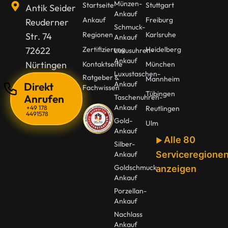
Münzen-
Startseite
Stuttgart
Antik Seider
Ankauf
Ankauf
Freiburg
Reuderner
Schmuck-
Regionen
Karlsruhe
Str. 74
Ankauf
72622
Zertifizierung
Heidelberg
Luxusuhren-
Ankauf
Nürtingen
Kontaktseite
München
Luxustaschen-
Ratgeber &
Mannheim
Ankauf
Direkt
Fachwissen
Tübingen
Anrufen
Taschenuhren-
Ankauf
+49 178
Reutlingen
4491578
Gold-
Ulm
Ankauf
Alle 80
Silber-
Serviceregione
Ankauf
Goldschmuck
anzeigen
Ankauf
Porzellan-
Ankauf
Nachlass
Ankauf