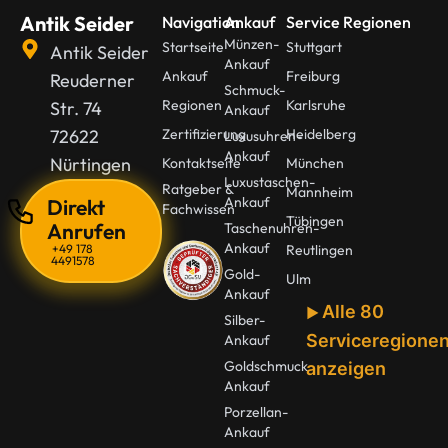
Antik Seider
Navigation
Ankauf
Service Regionen
Münzen-
Startseite
Stuttgart
Antik Seider
Ankauf
Ankauf
Freiburg
Reuderner
Schmuck-
Regionen
Karlsruhe
Str. 74
Ankauf
72622
Zertifizierung
Heidelberg
Luxusuhren-
Ankauf
Nürtingen
Kontaktseite
München
Luxustaschen-
Ratgeber &
Mannheim
Ankauf
Direkt
Fachwissen
Tübingen
Anrufen
Taschenuhren-
Ankauf
+49 178
Reutlingen
4491578
Gold-
Ulm
Ankauf
Alle 80
Silber-
Serviceregione
Ankauf
Goldschmuck
anzeigen
Ankauf
Porzellan-
Ankauf