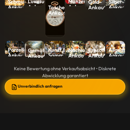
Luxusuhren-
Münzen-
Silber-
Schmuck-
Gold-
Ankauf
Ankauf
Ankauf
Ankauf
Ankauf
Taschenuhren-
Ankauf
Kunst &
Allgemei
Porzellan-
Nachlass-
Erbschaft-
Gemälde-
Sammlungen-
Ankauf
Ankauf
Ankauf
Ankauf
Ankauf
Ankauf
Keine Bewertung ohne Verkaufsabsicht • Diskrete
Abwicklung garantiert
Unverbindlich anfragen