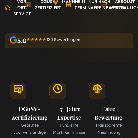
VOR-
DGUSV
MANNHEIM
NUR NACH
ABSOLUT
ORT-
ZERTIFIZIERT
TERMINVEREINBARUNG
VERTRAULIC
SERVICE
5.0
★★★★★
123 Bewertungen
DGuSV-
17+ Jahre
Faire
Zertifizierung
Expertise
Bewertung
Geprüfte
Fundierte
Transparente
Sachverständige
Marktkenntnisse
Preisfindung