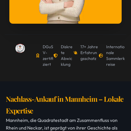
DGuS
Diskre
17+ Jahre
Internatio
V-
te
Erfahrun
nale
zertifi
Abwic
gsschatz
Sammlerk
ziert
klung
reise
Nachlass-Ankauf in Mannheim – Lokale
Expertise
Mannheim, die Quadratestadt am Zusammenfluss von
Rhein und Neckar, ist geprägt von ihrer Geschichte als