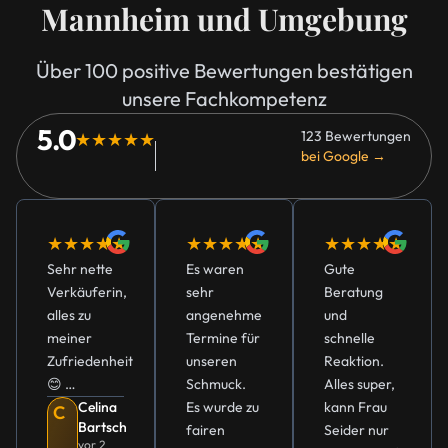
Mannheim und Umgebung
Über 100 positive Bewertungen bestätigen
unsere Fachkompetenz
5.0
123 Bewertungen
★★★★★
bei Google →
★★★★★
★★★★★
★★★★★
Sehr nette
Es waren
Gute
Verkäuferin,
sehr
Beratung
alles zu
angenehme
und
meiner
Termine für
schnelle
Zufriedenheit
unseren
Reaktion.
😊 …
Schmuck.
Alles super,
Celina
Es wurde zu
kann Frau
C
Bartsch
fairen
Seider nur
vor 2