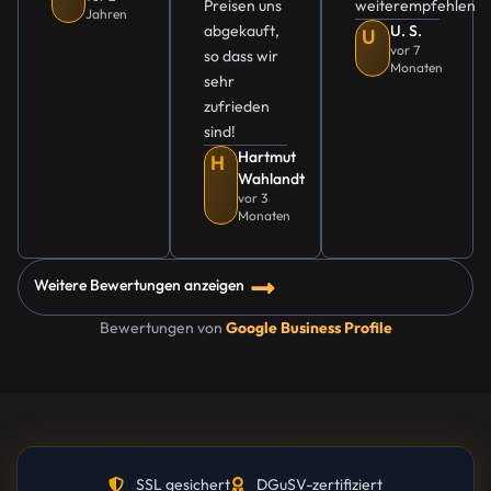
Preisen uns
weiterempfehlen
Jahren
abgekauft,
U. S.
U
vor 7
so dass wir
Monaten
sehr
zufrieden
sind!
Hartmut
H
Wahlandt
vor 3
Monaten
Weitere Bewertungen anzeigen
Bewertungen von
Google Business Profile
SSL gesichert
DGuSV-zertifiziert