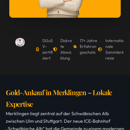
DGuS
Diskre
17+ Jahre
Internatio
V-
te
Erfahrun
nale
zertifi
Abwic
gsschatz
Sammlerk
ziert
klung
reise
Gold-Ankauf in Merklingen – Lokale
Expertise
Merklingen liegt zentral auf der Schwäbischen Alb
zwischen Ulm und Stuttgart. Der neue ICE-Bahnhof
„Schwäbische Alb“ hat die Gemeinde zu einem modernen