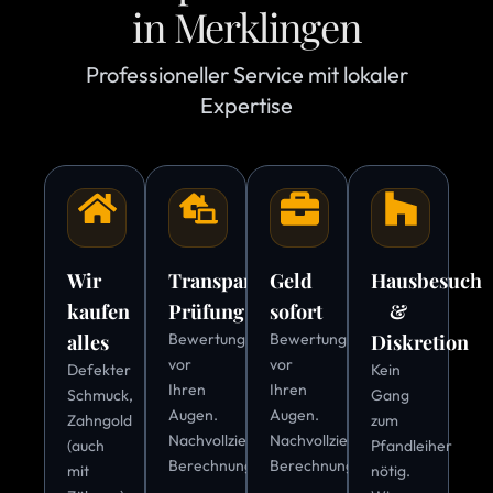
in Merklingen
Professioneller Service mit lokaler
Expertise
Wir
Transparente
Geld
Hausbesuch
kaufen
Prüfung
sofort
&
alles
Bewertung
Bewertung
Diskretion
vor
vor
Defekter
Kein
Ihren
Ihren
Schmuck,
Gang
Augen.
Augen.
Zahngold
zum
Nachvollziehbare
Nachvollziehbare
(auch
Pfandleiher
Berechnung.
Berechnung.
mit
nötig.