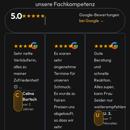
unsere Fachkompetenz
5.0
Google-Bewertungen
★★★★★
bei Google →
★★★★★
★★★★★
★★★★★
Sehr nette
Es waren
Gute
Verkäuferin,
sehr
Beratung
alles zu
angenehme
und
meiner
Termine für
schnelle
Zufriedenheit
unseren
Reaktion.
😊 …
Schmuck.
Alles super,
Celina
Es wurde zu
kann Frau
C
Bartsch
fairen
Seider nur
vor 2
Preisen uns
weiterempfehlen
Jahren
abgekauft,
U. S.
U
vor 7
so dass wir
Monaten
sehr