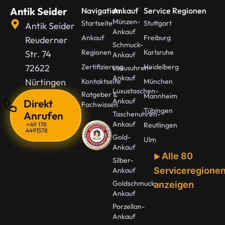
Antik Seider
Navigation
Ankauf
Service Regionen
Münzen-
Startseite
Stuttgart
Antik Seider
Ankauf
Ankauf
Freiburg
Reuderner
Schmuck-
Regionen
Karlsruhe
Str. 74
Ankauf
72622
Zertifizierung
Heidelberg
Luxusuhren-
Ankauf
Nürtingen
Kontaktseite
München
Luxustaschen-
Ratgeber &
Mannheim
Ankauf
Direkt
Fachwissen
Tübingen
Anrufen
Taschenuhren-
Ankauf
+49 178
Reutlingen
4491578
Gold-
Ulm
Ankauf
Alle 80
Silber-
Serviceregione
Ankauf
Goldschmuck
anzeigen
Ankauf
Porzellan-
Ankauf