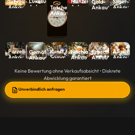
Luxusuhren-
Münzen-
Silber-
Schmuck-
Gold-
Ankauf
Ankauf
Ankauf
Ankauf
Ankauf
Taschenuhren-
Ankauf
Kunst &
Allgemei
Porzellan-
Nachlass-
Erbschaft-
Gemälde-
Sammlungen-
Ankauf
Ankauf
Ankauf
Ankauf
Ankauf
Ankauf
Keine Bewertung ohne Verkaufsabsicht • Diskrete
Abwicklung garantiert
Unverbindlich anfragen