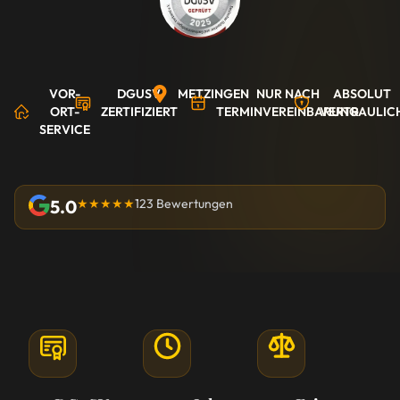
VOR-
DGUSV
METZINGEN
NUR NACH
ABSOLUT
ORT-
ZERTIFIZIERT
TERMINVEREINBARUNG
VERTRAULIC
SERVICE
5.0
★★★★★
123 Bewertungen