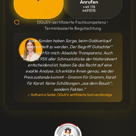
Anrufen
+49 178
4491578
DGuSV-zertifizierte Fachkompetenz •
Terminbasierte Begutachtung
Viele Kunden haben Sorge, beim Goldverkauf
übervorteilt zu werden. Der Begriff Gutachter“
bedeutet für mich: Absolute Transparenz. Auch
wenn bei 95% aller Schmuckstücke der Materialwert
entscheidend ist, haben Sie das Recht auf eine
exakte Analyse. Ich erkläre Ihnen genau, wie der
Preis zustande kommt – Gramm für Gramm, Karat
für Karat. Keine Schätzungen „aus dem Bauch“,
sondern Fakten.“
— Katharina Seider, DGuSV-zertifizierte Sachverständige