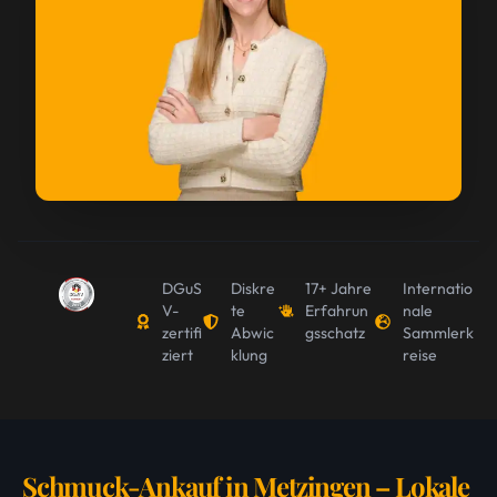
DGuS
Diskre
17+ Jahre
Internatio
V-
te
Erfahrun
nale
zertifi
Abwic
gsschatz
Sammlerk
ziert
klung
reise
Schmuck-Ankauf in Metzingen – Lokale