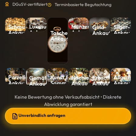
DGuSV-zertifiziert
Terminbasierte Begutachtung
Luxusuhren-
Münzen-
Silber-
Schmuck-
Gold-
Ankauf
Ankauf
Ankauf
Ankauf
Ankauf
Taschenuhren-
Ankauf
Kunst &
Allgemei
Porzellan-
Nachlass-
Erbschaft-
Gemälde-
Sammlungen-
Ankauf
Ankauf
Ankauf
Ankauf
Ankauf
Ankauf
Keine Bewertung ohne Verkaufsabsicht • Diskrete
Abwicklung garantiert
Unverbindlich anfragen