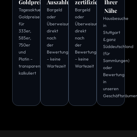
Goldpreise
Auszahlung
zertifiziert
Ihrer
Tagesaktuelle
Bargeld
Bargeld
Nähe
Goldpreise
oder
oder
Hausbesuche
für
Überweisung
Überweisung
in
333er,
direkt
direkt
Stuttgart
585er,
nach
nach
& ganz
750er
der
der
Süddeutschland
und
Bewertung
Bewertung
(für
Platin –
– keine
– keine
Sammlungen)
transparent
Wartezeit
Wartezeit
oder
kalkuliert
Bewertung
in
unseren
Geschäftsräume