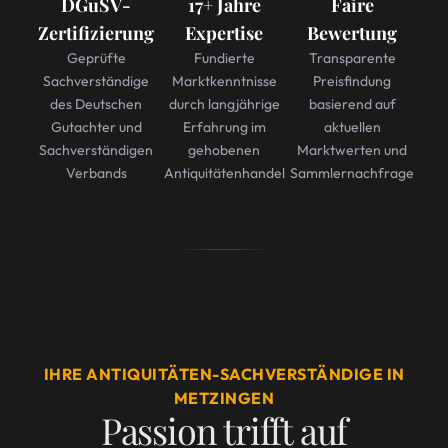
DGuSV-
17+ Jahre
Faire
Zertifizierung
Expertise
Bewertung
Geprüfte
Fundierte
Transparente
Sachverständige
Marktkenntnisse
Preisfindung
des Deutschen
durch langjährige
basierend auf
Gutachter und
Erfahrung im
aktuellen
Sachverständigen
gehobenen
Marktwerten und
Verbands
Antiquitätenhandel
Sammlernachfrage
IHRE ANTIQUITÄTEN-SACHVERSTÄNDIGE IN
METZINGEN
Passion trifft auf