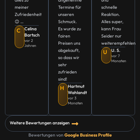
alles zu
angenehme
und
meiner
Termine für
schnelle
Zufriedenheit
unseren
Reaktion.
😊 …
Schmuck.
Alles super,
Celina
Es wurde zu
kann Frau
C
Bartsch
fairen
Seider nur
vor 2
Preisen uns
weiterempfehlen
Jahren
abgekauft,
U. S.
U
vor 7
so dass wir
Monaten
sehr
zufrieden
sind!
Hartmut
H
Wahlandt
vor 3
Monaten
Weitere Bewertungen anzeigen
Bewertungen von
Google Business Profile