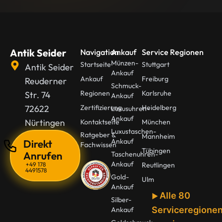
Antik Seider
Navigation
Ankauf
Service Regionen
Münzen-
Startseite
Stuttgart
Antik Seider
Ankauf
Ankauf
Freiburg
Reuderner
Schmuck-
Regionen
Karlsruhe
Str. 74
Ankauf
72622
Zertifizierung
Heidelberg
Luxusuhren-
Ankauf
Nürtingen
Kontaktseite
München
Luxustaschen-
Ratgeber &
Mannheim
Ankauf
Direkt
Fachwissen
Tübingen
Anrufen
Taschenuhren-
Ankauf
+49 178
Reutlingen
4491578
Gold-
Ulm
Ankauf
Alle 80
Silber-
Serviceregione
Ankauf