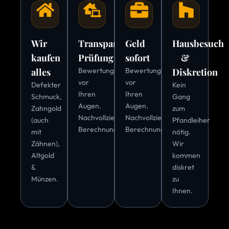
Wir
Transparente
Geld
Hausbesuch
kaufen
Prüfung
sofort
&
alles
Bewertung
Bewertung
Diskretion
vor
vor
Defekter
Kein
Ihren
Ihren
Schmuck,
Gang
Augen.
Augen.
Zahngold
zum
Nachvollziehbare
Nachvollziehbare
(auch
Pfandleiher
Berechnung.
Berechnung.
mit
nötig.
Zähnen),
Wir
Altgold
kommen
&
diskret
Münzen.
zu
Ihnen.