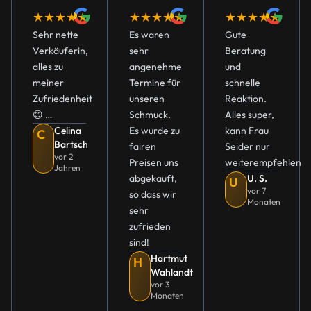
★★★★★
★★★★★
★★★★★
Sehr nette
Es waren
Gute
Verkäuferin,
sehr
Beratung
alles zu
angenehme
und
meiner
Termine für
schnelle
Zufriedenheit
unseren
Reaktion.
😊 …
Schmuck.
Alles super,
Celina
Es wurde zu
kann Frau
C
Bartsch
fairen
Seider nur
vor 2
Preisen uns
weiterempfehlen
Jahren
abgekauft,
U. S.
U
vor 7
so dass wir
Monaten
sehr
zufrieden
sind!
Hartmut
H
Wahlandt
vor 3
Monaten