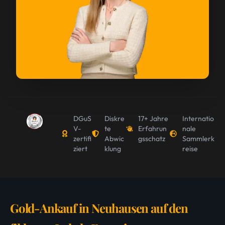
DGuS
Diskre
17+ Jahre
Internatio
V-
te
Erfahrun
nale
zertifi
Abwic
gsschatz
Sammlerk
ziert
klung
reise
Gold-Ankauf in Neuhausen auf den