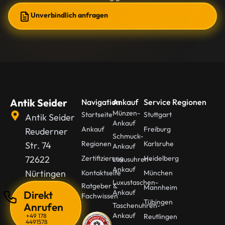
Unverbindlich anfragen
Antik Seider
Navigation
Ankauf
Service Regionen
Münzen-
Startseite
Stuttgart
Antik Seider
Ankauf
Ankauf
Freiburg
Reuderner
Schmuck-
Regionen
Karlsruhe
Str. 74
Ankauf
72622
Zertifizierung
Heidelberg
Luxusuhren-
Ankauf
Nürtingen
Kontaktseite
München
Luxustaschen-
Ratgeber &
Mannheim
Ankauf
Direkt
Fachwissen
Tübingen
Anrufen
Taschenuhren-
Ankauf
+49 178
Reutlingen
4491578