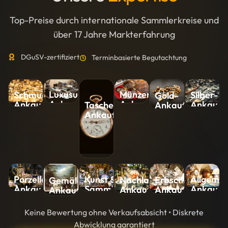
Top-Preise durch internationale Sammlerkreise und
über 17 Jahre Markterfahrung
DGuSV-zertifiziert
Terminbasierte Begutachtung
Luxusuhren-
Münzen-
Silber-
Schmuck-
Gold-
Ankauf
Ankauf
Ankauf
Ankauf
Ankauf
Taschenuhren-
Ankauf
Kunst &
Allgemei
Porzellan-
Nachlass-
Erbschaft-
Gemälde-
Sammlungen-
Ankauf
Ankauf
Ankauf
Ankauf
Ankauf
Ankauf
Keine Bewertung ohne Verkaufsabsicht • Diskrete
Abwicklung garantiert