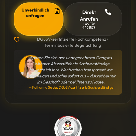
Unverbindlich
Direkt
anfragen
Anrufen
+49 178
4491578
DGuSV-zertifizierte Fachkompetenz •
Terminbasierte Begutachtung
Sparen Sie sich den unangenehmen Gang ins
Leihhaus: Als zertifizierte Sachverständige
bewerte ich Ihre Wertsachen transparent vor
Ihren Augen und zahle sofort aus – diskret bei mir
im Geschäft oder bei Ihnen zu Hause.
— Katharina Seider, DGuSV-zertifizierte Sachverständige