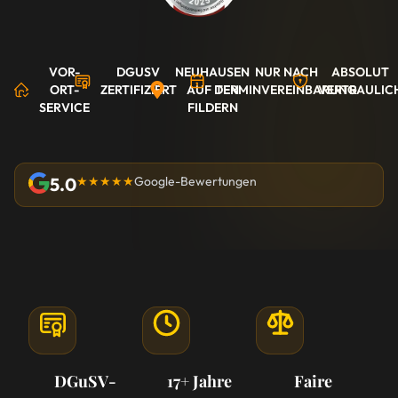
VOR-
DGUSV
NEUHAUSEN
NUR NACH
ABSOLUT
ORT-
ZERTIFIZIERT
AUF DEN
TERMINVEREINBARUNG
VERTRAULIC
SERVICE
FILDERN
5.0
★★★★★
Google-Bewertungen
DGuSV-
17+ Jahre
Faire