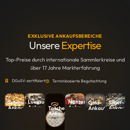
EXKLUSIVE ANKAUFSBEREICHE
Unsere
Expertise
Top-Preise durch internationale Sammlerkreise und
über 17 Jahre Markterfahrung
DGuSV-zertifiziert
Terminbasierte Begutachtung
Luxusuhren-
Münzen-
Silber-
Schmuck-
Gold-
Ankauf
Ankauf
Ankauf
Ankauf
Ankauf
Taschenuhren-
Ankauf