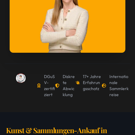
DGuS
Diskre
17+ Jahre
Internatio
V-
te
Erfahrun
nale
zertifi
Abwic
gsschatz
Sammlerk
ziert
klung
reise
Kunst & Sammlungen-Ankauf in