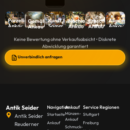
Kunst &
Allgemei
Porzellan-
Nachlass-
Erbschaft-
Gemälde-
Sammlungen-
Ankauf
Ankauf
Ankauf
Ankauf
Ankauf
Ankauf
Keine Bewertung ohne Verkaufsabsicht • Diskrete
Abwicklung garantiert
Unverbindlich anfragen
Antik Seider
Navigation
Ankauf
Service Regionen
Münzen-
Startseite
Stuttgart
Antik Seider
Ankauf
Ankauf
Freiburg
Reuderner
Schmuck-