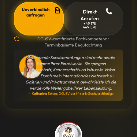
Unverbindlich
Direkt
anfragen
Anrufen
+49 178
4491578
DGuSV-zertifizierte Fachkompetenz •
Terminbasierte Begutachtung
Bedeutende Kunstsammlungen sind mehr als die
Summe ihrer Einzelwerke. Sie spiegeln
Leidenschaft, Kennerschaft und kulturelle Vision
wider. Durch mein internationales Netzwerk zu
Galerien und Privatsammlern gewährleiste ich die
würdevolle Weitergabe Ihrer Lebensleistung.
— Katharina Seider, DGuSV-zertifizierte Sachverständige