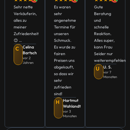
Sehr nette
Es waren
Gute
Verkäuferin,
sehr
Beratung
alles zu
angenehme
und
meiner
Termine für
schnelle
Zufriedenheit
unseren
Reaktion.
😊 …
Schmuck.
Alles super,
Celina
Es wurde zu
kann Frau
C
Bartsch
fairen
Seider nur
vor 2
Preisen uns
weiterempfehlen
Jahren
abgekauft,
U. S.
U
vor 7
so dass wir
Monaten
sehr
zufrieden
sind!
Hartmut
H
Wahlandt
vor 3
Monaten