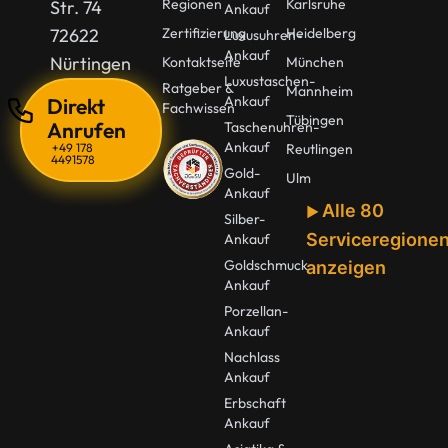
Regionen
Karlsruhe
Str. 74
Ankauf
72622
Zertifizierung
Heidelberg
Luxusuhren-
Ankauf
Nürtingen
Kontaktseite
München
Luxustaschen-
Ratgeber &
Mannheim
Ankauf
Direkt
Fachwissen
Tübingen
Anrufen
Taschenuhren-
Ankauf
+49 178
Reutlingen
4491578
Gold-
Ulm
Ankauf
Alle 80
Silber-
Serviceregione
Ankauf
Goldschmuck
anzeigen
Ankauf
Porzellan-
Ankauf
Nachlass
Ankauf
Erbschaft
Ankauf