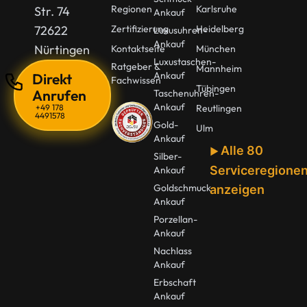
Regionen
Karlsruhe
Str. 74
Ankauf
72622
Zertifizierung
Heidelberg
Luxusuhren-
Ankauf
Nürtingen
Kontaktseite
München
Luxustaschen-
Ratgeber &
Mannheim
Ankauf
Direkt
Fachwissen
Tübingen
Anrufen
Taschenuhren-
Ankauf
+49 178
Reutlingen
4491578
Gold-
Ulm
Ankauf
Alle 80
Silber-
Serviceregione
Ankauf
Goldschmuck
anzeigen
Ankauf
Porzellan-
Ankauf
Nachlass
Ankauf
Erbschaft
Ankauf