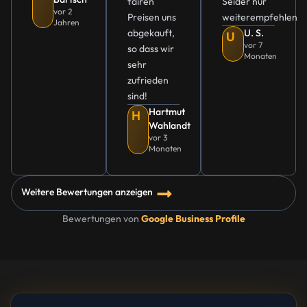
fairen
Seider nur
vor 2
Preisen uns
weiterempfehlen
Jahren
abgekauft,
U. S.
U
vor 7
so dass wir
Monaten
sehr
zufrieden
sind!
Hartmut
H
Wahlandt
vor 3
Monaten
Weitere Bewertungen anzeigen
Bewertungen von
Google Business Profile