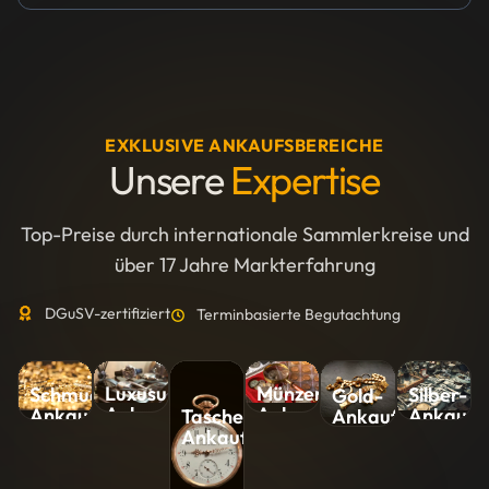
EXKLUSIVE ANKAUFSBEREICHE
Unsere
Expertise
Top-Preise durch internationale Sammlerkreise und
über 17 Jahre Markterfahrung
DGuSV-zertifiziert
Terminbasierte Begutachtung
Luxusuhren-
Münzen-
Silber-
Schmuck-
Gold-
Ankauf
Ankauf
Ankauf
Ankauf
Ankauf
Taschenuhren-
Ankauf