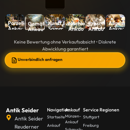
Kunst &
Allgemei
Porzellan-
Nachlass-
Erbschaft-
Gemälde-
Sammlungen-
Ankauf
Ankauf
Ankauf
Ankauf
Ankauf
Ankauf
Keine Bewertung ohne Verkaufsabsicht • Diskrete
Abwicklung garantiert
Unverbindlich anfragen
Antik Seider
Navigation
Ankauf
Service Regionen
Münzen-
Startseite
Stuttgart
Antik Seider
Ankauf
Ankauf
Freiburg
Reuderner
Schmuck-