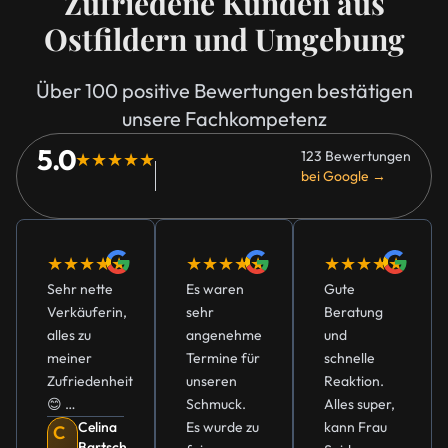
Zufriedene Kunden aus
Ostfildern und Umgebung
Über 100 positive Bewertungen bestätigen
unsere Fachkompetenz
5.0
123 Bewertungen
★★★★★
bei Google →
★★★★★
★★★★★
★★★★★
Sehr nette
Es waren
Gute
Verkäuferin,
sehr
Beratung
alles zu
angenehme
und
meiner
Termine für
schnelle
Zufriedenheit
unseren
Reaktion.
😊 …
Schmuck.
Alles super,
Celina
Es wurde zu
kann Frau
C
Bartsch