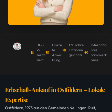
DGuS
Diskre
17+ Jahre
Internatio
V-
te
Erfahrun
nale
zertifi
Abwic
gsschatz
Sammlerk
ziert
klung
reise
Erbschaft-Ankauf in Ostfildern – Lokale
Expertise
Ostfildern, 1975 aus den Gemeinden Nellingen, Ruit,