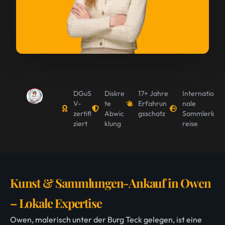
DGuS
Diskre
17+ Jahre
Internatio
V-
te
Erfahrun
nale
zertifi
Abwic
gsschatz
Sammlerk
ziert
klung
reise
Kunst & Sammlungen-Ankauf in Owen
– Lokale Expertise
Owen, malerisch unter der Burg Teck gelegen, ist eine