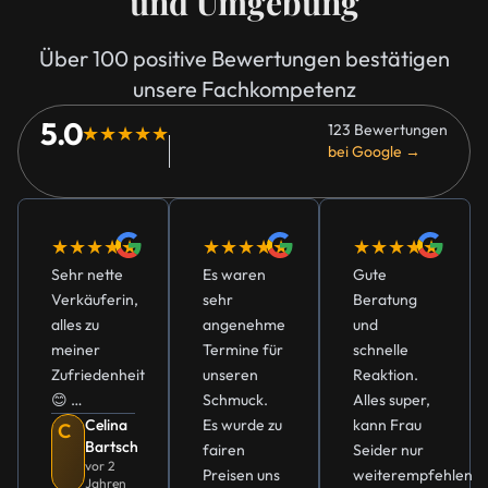
und Umgebung
Über 100 positive Bewertungen bestätigen
unsere Fachkompetenz
5.0
123 Bewertungen
★★★★★
bei Google →
★★★★★
★★★★★
★★★★★
Sehr nette
Es waren
Gute
Verkäuferin,
sehr
Beratung
alles zu
angenehme
und
meiner
Termine für
schnelle
Zufriedenheit
unseren
Reaktion.
😊 …
Schmuck.
Alles super,
Celina
Es wurde zu
kann Frau
C
Bartsch
fairen
Seider nur
vor 2
Preisen uns
weiterempfehlen
Jahren