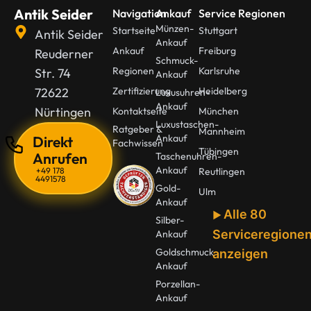
Antik Seider
Navigation
Ankauf
Service Regionen
Münzen-
Startseite
Stuttgart
Antik Seider
Ankauf
Ankauf
Freiburg
Reuderner
Schmuck-
Regionen
Karlsruhe
Str. 74
Ankauf
72622
Zertifizierung
Heidelberg
Luxusuhren-
Ankauf
Nürtingen
Kontaktseite
München
Luxustaschen-
Ratgeber &
Mannheim
Ankauf
Direkt
Fachwissen
Tübingen
Anrufen
Taschenuhren-
Ankauf
+49 178
Reutlingen
4491578
Gold-
Ulm
Ankauf
Alle 80
Silber-
Serviceregione
Ankauf
Goldschmuck
anzeigen
Ankauf
Porzellan-
Ankauf