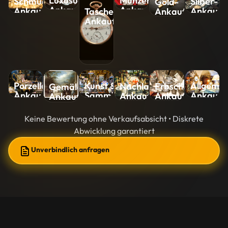
Luxusuhren-
Münzen-
Silber-
Schmuck-
Gold-
Ankauf
Ankauf
Ankauf
Ankauf
Ankauf
Taschenuhren-
Ankauf
Kunst &
Allgemei
Porzellan-
Nachlass-
Erbschaft-
Gemälde-
Sammlungen-
Ankauf
Ankauf
Ankauf
Ankauf
Ankauf
Ankauf
Keine Bewertung ohne Verkaufsabsicht • Diskrete
Abwicklung garantiert
Unverbindlich anfragen