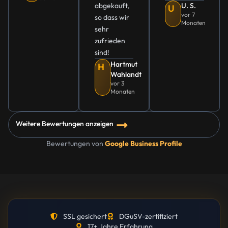
abgekauft,
U. S.
U
vor 7
so dass wir
Monaten
sehr
zufrieden
sind!
Hartmut
H
Wahlandt
vor 3
Monaten
Weitere Bewertungen anzeigen
Bewertungen von
Google Business Profile
SSL gesichert
DGuSV-zertifiziert
17+ Jahre Erfahrung