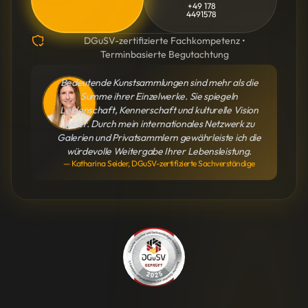
+49 178
4491578
DGuSV-zertifizierte Fachkompetenz •
Terminbasierte Begutachtung
Bedeutende Kunstsammlungen sind mehr als die
Summe ihrer Einzelwerke. Sie spiegeln
Leidenschaft, Kennerschaft und kulturelle Vision
wider. Durch mein internationales Netzwerk zu
Galerien und Privatsammlern gewährleiste ich die
würdevolle Weitergabe Ihrer Lebensleistung.
— Katharina Seider, DGuSV-zertifizierte Sachverständige