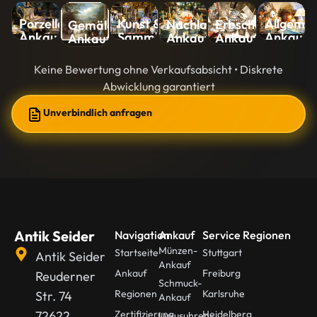
Kunst &
Allgemei
Porzellan-
Nachlass-
Erbschaft-
Gemälde-
Sammlungen-
Ankauf
Ankauf
Ankauf
Ankauf
Ankauf
Ankauf
Keine Bewertung ohne Verkaufsabsicht • Diskrete
Abwicklung garantiert
Unverbindlich anfragen
Antik Seider
Navigation
Ankauf
Service Regionen
Münzen-
Startseite
Stuttgart
Antik Seider
Ankauf
Ankauf
Freiburg
Reuderner
Schmuck-
Regionen
Karlsruhe
Str. 74
Ankauf
72622
Zertifizierung
Heidelberg
Luxusuhren-