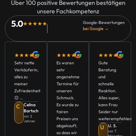
Über 100 positive Bewertungen bestätigen
unsere Fachkompetenz
5.0
Google-Bewertungen
★★★★★
bei Google →
★★★★★
★★★★★
★★★★★
Sehr nette
Es waren
Gute
Verkäuferin,
sehr
Beratung
alles zu
angenehme
und
meiner
Termine für
schnelle
Zufriedenheit
unseren
Reaktion.
😊 …
Schmuck.
Alles super,
Celina
Es wurde zu
kann Frau
C
Bartsch
fairen
Seider nur
vor 2
Preisen uns
weiterempfehlen
Jahren
abgekauft,
U. S.
U
vor 7
so dass wir
Monaten