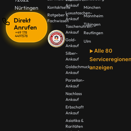
Ankauf
Nürtingen
Kontaktseite
München
Luxustaschen-
Ratgeber &
Mannheim
Ankauf
Direkt
Fachwissen
Tübingen
Anrufen
Taschenuhren-
Ankauf
+49 178
Reutlingen
4491578
Gold-
Ulm
Ankauf
Alle 80
Silber-
Serviceregione
Ankauf
Goldschmuck
anzeigen
Ankauf
Porzellan-
Ankauf
Nachlass
Ankauf
Erbschaft
Ankauf
Asiatika &
Raritäten