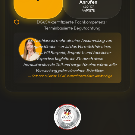
Anrufen
+49 178
4491578
DGuSV-zertifizierte Fachkompetenz •
Terminbasierte Begutachtung
Ein Nachlass ist mehr als eine Ansammlung von
Gegenständen – er ist das Vermächtnis eines
Lebens. Mit Respekt, Empathie und fachlicher
Expertise begleite ich Sie durch diese
herausfordernde Zeit und sorge für eine würdevolle
Verwertung jedes einzelnen Erbstücks.
— Katharina Seider, DGuSV-zertifizierte Sachverständige