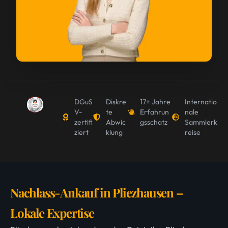
DGuS
Diskre
17+ Jahre
Internatio
V-
te
Erfahrun
nale
zertifi
Abwic
gsschatz
Sammlerk
ziert
klung
reise
Nachlass-Ankauf in Pliezhausen –
Lokale Expertise