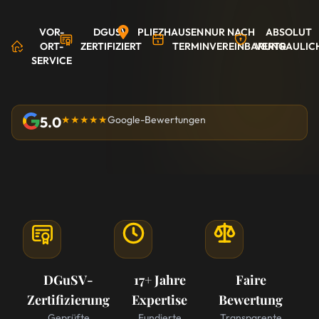
VOR-
DGUSV
PLIEZHAUSEN
NUR NACH
ABSOLUT
ORT-
ZERTIFIZIERT
TERMINVEREINBARUNG
VERTRAULIC
SERVICE
5.0
★★★★★
Google-Bewertungen
DGuSV-
17+ Jahre
Faire
Zertifizierung
Expertise
Bewertung
Geprüfte
Fundierte
Transparente