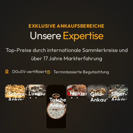
EXKLUSIVE ANKAUFSBEREICHE
Unsere
Expertise
Top-Preise durch internationale Sammlerkreise und
über 17 Jahre Markterfahrung
DGuSV-zertifiziert
Terminbasierte Begutachtung
Luxusuhren-
Münzen-
Silber-
Schmuck-
Gold-
Ankauf
Ankauf
Ankauf
Ankauf
Ankauf
Taschenuhren-
Ankauf