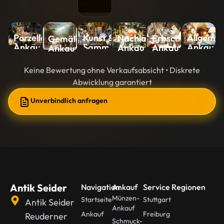
Kunst &
Allgemei
Porzellan-
Nachlass-
Erbschaft-
Gemälde-
Sammlungen-
Ankauf
Ankauf
Ankauf
Ankauf
Ankauf
Ankauf
Keine Bewertung ohne Verkaufsabsicht • Diskrete
Abwicklung garantiert
Unverbindlich anfragen
Antik Seider
Navigation
Ankauf
Service Regionen
Münzen-
Startseite
Stuttgart
Antik Seider
Ankauf
Ankauf
Freiburg
Reuderner
Schmuck-