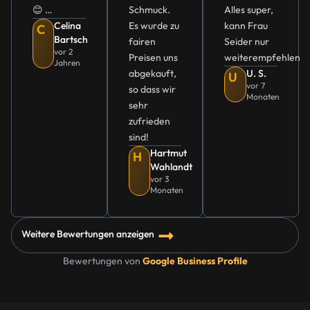
😊 …
Schmuck.
Alles super,
Celina
Es wurde zu
kann Frau
C
Bartsch
fairen
Seider nur
vor 2
Preisen uns
weiterempfehlen
Jahren
abgekauft,
U. S.
U
vor 7
so dass wir
Monaten
sehr
zufrieden
sind!
Hartmut
H
Wahlandt
vor 3
Monaten
Weitere Bewertungen anzeigen
Bewertungen von
Google Business Profile