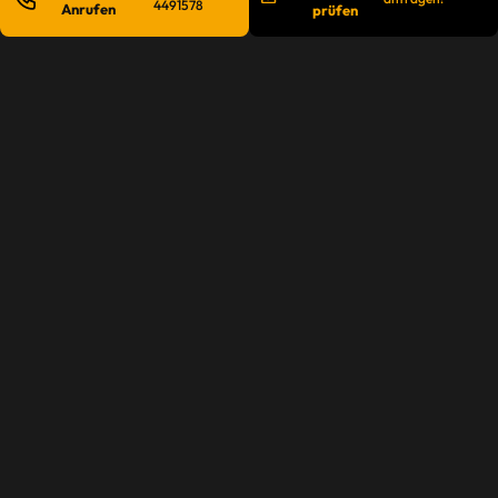
4491578
Anrufen
prüfen