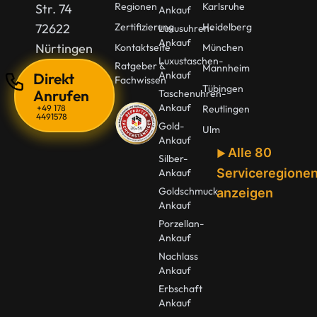
Regionen
Karlsruhe
Str. 74
Ankauf
72622
Zertifizierung
Heidelberg
Luxusuhren-
Ankauf
Nürtingen
Kontaktseite
München
Luxustaschen-
Ratgeber &
Mannheim
Ankauf
Direkt
Fachwissen
Tübingen
Anrufen
Taschenuhren-
Ankauf
+49 178
Reutlingen
4491578
Gold-
Ulm
Ankauf
Alle 80
Silber-
Serviceregione
Ankauf
Goldschmuck
anzeigen
Ankauf
Porzellan-
Ankauf
Nachlass
Ankauf
Erbschaft
Ankauf