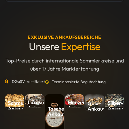
EXKLUSIVE ANKAUFSBEREICHE
Unsere
Expertise
Top-Preise durch internationale Sammlerkreise und
über 17 Jahre Markterfahrung
DGuSV-zertifiziert
Terminbasierte Begutachtung
Luxusuhren-
Münzen-
Silber-
Schmuck-
Gold-
Ankauf
Ankauf
Ankauf
Ankauf
Ankauf
Taschenuhren-
Ankauf