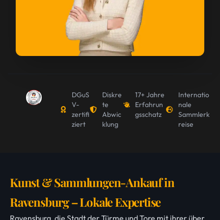
DGuS
Diskre
17+ Jahre
Internatio
V-
te
Erfahrun
nale
zertifi
Abwic
gsschatz
Sammlerk
ziert
klung
reise
Kunst & Sammlungen-Ankauf in
Ravensburg – Lokale Expertise
Ravensburg, die Stadt der Türme und Tore mit ihrer über