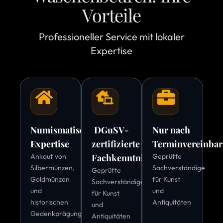
Vorteile
Professioneller Service mit lokaler
Expertise
Numismatische
DGuSV-
Nur nach
Expertise
zertifizierte
Terminvereinba
Ankauf von
Fachkenntnis
Geprüfte
Silbermünzen,
Sachverständige
Geprüfte
Goldmünzen
für Kunst
Sachverständige
und
und
für Kunst
historischen
Antiquitäten
und
Gedenkprägungen
Antiquitäten