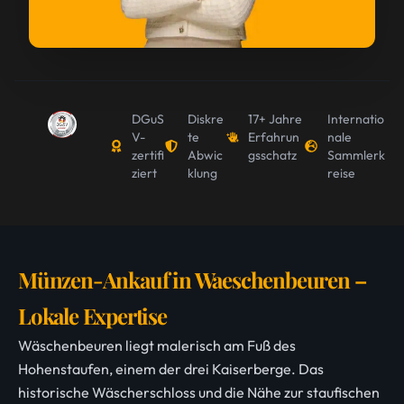
DGuS
Diskre
17+ Jahre
Internatio
V-
te
Erfahrun
nale
zertifi
Abwic
gsschatz
Sammlerk
ziert
klung
reise
Münzen-Ankauf in Waeschenbeuren –
Lokale Expertise
Wäschenbeuren liegt malerisch am Fuß des
Hohenstaufen, einem der drei Kaiserberge. Das
historische Wäscherschloss und die Nähe zur staufischen