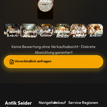
Ankauf
Kunst &
Allgemei
Porzellan-
Nachlass-
Erbschaft-
Gemälde-
Sammlungen-
Ankauf
Ankauf
Ankauf
Ankauf
Ankauf
Ankauf
Keine Bewertung ohne Verkaufsabsicht • Diskrete
Abwicklung garantiert
Unverbindlich anfragen
Antik Seider
Navigation
Ankauf
Service Regionen