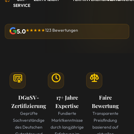
SERVICE
5.0
★★★★★
123 Bewertungen
DGuSV-
17+ Jahre
Faire
Zertifizierung
Expertise
Bewertung
Geprüfte
Fundierte
Transparente
Sachverständige
Marktkenntnisse
Preisfindung
des Deutschen
durch langjährige
basierend auf
Gutachter und
Erfahrung im
aktuellen