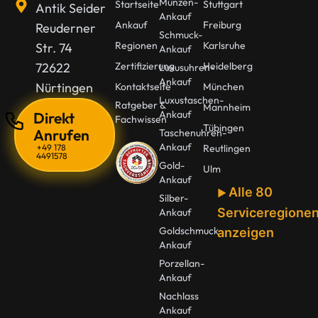
Münzen-
Startseite
Stuttgart
Antik Seider
Ankauf
Ankauf
Freiburg
Reuderner
Schmuck-
Regionen
Karlsruhe
Str. 74
Ankauf
72622
Zertifizierung
Heidelberg
Luxusuhren-
Ankauf
Nürtingen
Kontaktseite
München
Luxustaschen-
Ratgeber &
Mannheim
Ankauf
Direkt
Fachwissen
Tübingen
Anrufen
Taschenuhren-
Ankauf
+49 178
Reutlingen
4491578
Gold-
Ulm
Ankauf
Alle 80
Silber-
Serviceregione
Ankauf
Goldschmuck
anzeigen
Ankauf
Porzellan-
Ankauf
Nachlass
Ankauf