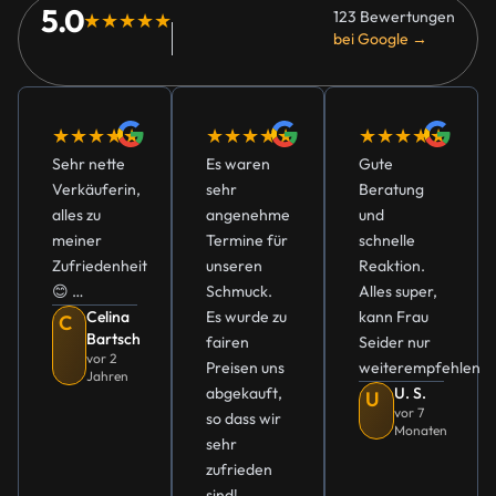
5.0
123 Bewertungen
★★★★★
bei Google →
★★★★★
★★★★★
★★★★★
Sehr nette
Es waren
Gute
Verkäuferin,
sehr
Beratung
alles zu
angenehme
und
meiner
Termine für
schnelle
Zufriedenheit
unseren
Reaktion.
😊 …
Schmuck.
Alles super,
Celina
Es wurde zu
kann Frau
C
Bartsch
fairen
Seider nur
vor 2
Preisen uns
weiterempfehlen
Jahren
abgekauft,
U. S.
U
vor 7
so dass wir
Monaten
sehr
zufrieden
sind!