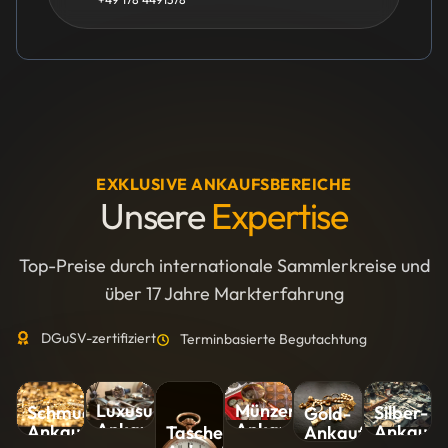
EXKLUSIVE ANKAUFSBEREICHE
Unsere
Expertise
Top-Preise durch internationale Sammlerkreise und
über 17 Jahre Markterfahrung
DGuSV-zertifiziert
Terminbasierte Begutachtung
Luxusuhren-
Münzen-
Silber-
Schmuck-
Gold-
Ankauf
Ankauf
Ankauf
Ankauf
Ankauf
Taschenuhren-