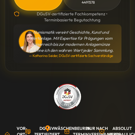
4491578
DGuSV-zertifizierte Fachkompetenz •
Terminbasierte Begutachtung
Numismatik vereint Geschichte, Kunst und
Wertanlage. Mit Expertise für Prägungen vom
Kaiserreich bis zur modernen Anlagemünze
erkenne ich den wahren Wert jeder Sammlung.
— Katharina Seider, DGuSV-zertifizierte Sachverständige
VOR-
DGUSV
WÄSCHENBEUREN
NUR NACH
ABSOLUT
ORT-
ZERTIFIZIERT
TERMINVEREINBARUNG
VERTRAULIC