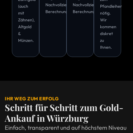
Nachvollziehbare
Nachvollziehbare
(auch
Pfandleiher
Berechnung.
Berechnung.
mit
nötig.
Zähnen),
Wir
Altgold
kommen
&
diskret
Münzen.
zu
Ihnen.
IHR WEG ZUM ERFOLG
Schritt für Schritt zum Gold-
Ankauf in Würzburg
Einfach, transparent und auf höchstem Niveau