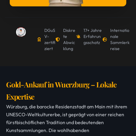
DGuS
Diskre
17+ Jahre
Internatio
V-
te
Erfahrun
nale
zertifi
Abwic
gsschatz
Sammlerk
ziert
klung
reise
Gold-Ankauf in Wuerzburg – Lokale
Expertise
Würzburg, die barocke Residenzstadt am Main mit ihrem
UNESCO-Weltkulturerbe, ist geprägt von einer reichen
fürstbischöflichen Tradition und bedeutenden
Kunstsammlungen. Die wohlhabenden