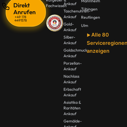
Ratgeber &
Mannheim
Ankauf
Direkt
Fachwissen
Tübingen
Anrufen
Taschenuhren-
Ankauf
+49 178
Reutlingen
4491578
Gold-
Ulm
Ankauf
Alle 80
Silber-
Serviceregione
Ankauf
Goldschmuck
anzeigen
Ankauf
Porzellan-
Ankauf
Nachlass
Ankauf
Erbschaft
Ankauf
Asiatika &
Raritäten
Ankauf
Gemälde-
Ankauf