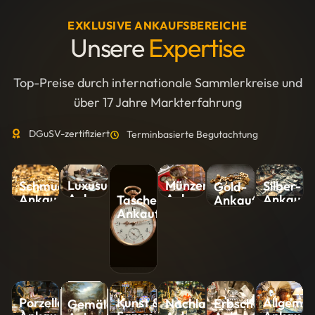
EXKLUSIVE ANKAUFSBEREICHE
Unsere
Expertise
Top-Preise durch internationale Sammlerkreise und
über 17 Jahre Markterfahrung
DGuSV-zertifiziert
Terminbasierte Begutachtung
Luxusuhren-
Münzen-
Silber-
Schmuck-
Gold-
Ankauf
Ankauf
Ankauf
Ankauf
Ankauf
Taschenuhren-
Ankauf
Kunst &
Allgemei
Porzellan-
Nachlass-
Erbschaft-
Gemälde-