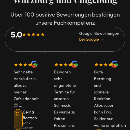
Über 100 positive Bewertungen bestätigen
unsere Fachkompetenz
5.0
Google-Bewertungen
★★★★★
bei Google →
★★★★★
★★★★★
★★★★★
Sehr nette
Es waren
Gute
Verkäuferin,
sehr
Beratung
alles zu
angenehme
und
meiner
Termine für
schnelle
Zufriedenheit
unseren
Reaktion.
😊 …
Schmuck.
Alles super,
Celina
Es wurde zu
kann Frau
C
Bartsch
fairen
Seider nur
vor 2
Preisen uns
weiterempfehlen
Jahren