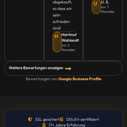
abgekauft,
U. S.
U
vor 7
so dass wir
Monaten
sehr
zufrieden
sind!
Hartmut
H
Wahlandt
vor 3
Monaten
Weitere Bewertungen anzeigen
Bewertungen von
Google Business Profile
SSL gesichert
DGuSV-zertifiziert
17+ Jahre Erfahrung