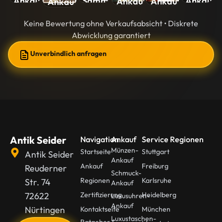
Sammlungen-
Ankauf
Ankauf
Ankauf
Ankauf
Ankauf
Ankauf
Keine Bewertung ohne Verkaufsabsicht • Diskrete
Abwicklung garantiert
Unverbindlich anfragen
Antik Seider
Navigation
Ankauf
Service Regionen
Münzen-
Startseite
Stuttgart
Antik Seider
Ankauf
Ankauf
Freiburg
Reuderner
Schmuck-
Regionen
Karlsruhe
Str. 74
Ankauf
72622
Zertifizierung
Heidelberg
Luxusuhren-
Ankauf
Nürtingen
Kontaktseite
München
Luxustaschen-