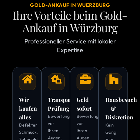
GOLD-ANKAUF IN WUERZBURG
Ihre Vorteile beim Gold-
Ankauf in Würzburg
Professioneller Service mit lokaler
Expertise
Wir
Transparente
Geld
Hausbesuch
kaufen
Prüfung
sofort
&
alles
Bewertung
Bewertung
Diskretion
vor
vor
Defekter
Kein
Ihren
Ihren
Schmuck,
Gang
Augen.
Augen.
Zahngold
zum