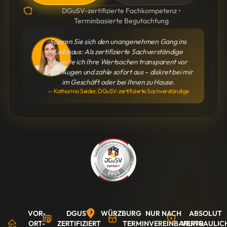
DGuSV-zertifizierte Fachkompetenz •
Terminbasierte Begutachtung
Sparen Sie sich den unangenehmen Gang ins
Leihhaus: Als zertifizierte Sachverständige
bewerte ich Ihre Wertsachen transparent vor
Ihren Augen und zahle sofort aus – diskret bei mir
im Geschäft oder bei Ihnen zu Hause.
— Katharina Seider, DGuSV-zertifizierte Sachverständige
VOR-
DGUSV
WÜRZBURG
NUR NACH
ABSOLUT
ORT-
ZERTIFIZIERT
TERMINVEREINBARUNG
VERTRAULIC